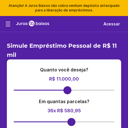
Atenção! A Juros Baixos não cobra nenhum depósito antecipado
para a liberação de empréstimos.
Acessar
Simule Empréstimo Pessoal de R$ 11
mil
Quanto você deseja?
R$ 11.000,00
Em quantas parcelas?
36x R$ 580,95