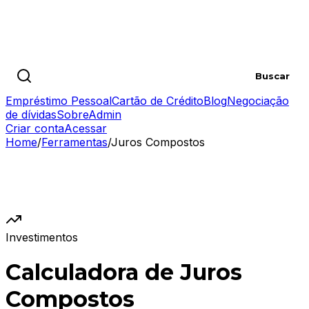
Buscar artigos
Buscar
Empréstimo Pessoal
Cartão de Crédito
Blog
Negociação
de dívidas
Sobre
Admin
Criar conta
Acessar
Home
/
Ferramentas
/
Juros Compostos
Investimentos
Calculadora de Juros
Compostos