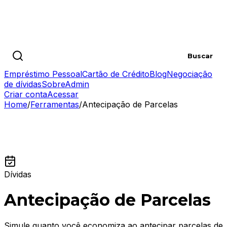
Buscar artigos
Buscar
Empréstimo Pessoal
Cartão de Crédito
Blog
Negociação
de dívidas
Sobre
Admin
Criar conta
Acessar
Home
/
Ferramentas
/
Antecipação de Parcelas
Dívidas
Antecipação de Parcelas
Simule quanto você economiza ao antecipar parcelas de