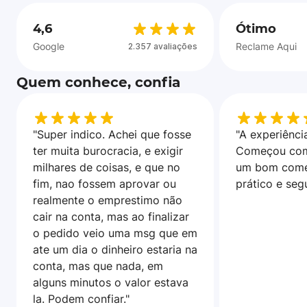
4,6
Ótimo
Google
Reclame Aqui
2.357 avaliações
Quem conhece, confia
"Super indico. Achei que fosse
"A experiência
ter muita burocracia, e exigir
Começou com
milhares de coisas, e que no
um bom come
fim, nao fossem aprovar ou
prático e seg
realmente o emprestimo não
cair na conta, mas ao finalizar
o pedido veio uma msg que em
ate um dia o dinheiro estaria na
conta, mas que nada, em
alguns minutos o valor estava
la. Podem confiar."