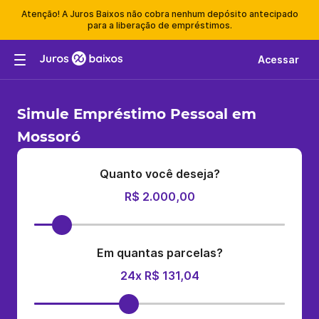
Atenção! A Juros Baixos não cobra nenhum depósito antecipado
para a liberação de empréstimos.
Acessar
Simule Empréstimo Pessoal em
Mossoró
Quanto você deseja?
R$ 2.000,00
Em quantas parcelas?
24x R$ 131,04