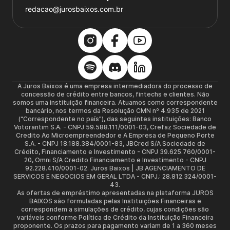
redacao@jurosbaixos.com.br
A Juros Baixos é uma empresa intermediadora do processo de
concessão de crédito entre bancos, fintechs e clientes. Não
somos uma instituição financeira. Atuamos como correspondente
bancário, nos termos da Resolução CMN nº 4.935 de 2021
(“Correspondente no país”), das seguintes instituições: Banco
Votorantim S.A. - CNPJ 59.588.111/0001-03, Crefaz Sociedade de
Credito Ao Microempreendedor e A Empresa de Pequeno Porte
S.A. - CNPJ 18.188.384/0001-83, JBCred S/A Sociedade de
Crédito, Financiamento e Investimento - CNPJ 39.625.760/0001-
20, Omni S/A Credito Financiamento e Investimento - CNPJ
92.228.410/0001-02. Juros Baixos | JB AGENCIAMENTO DE
SERVICOS E NEGOCIOS EM GERAL LTDA - CNPJ.: 28.812.324/0001-
43.
As ofertas de empréstimo apresentadas na plataforma JUROS
BAIXOS são formuladas pelas Instituições Financeiras e
correspondem a simulações de crédito, cujas condições são
variáveis conforme Política de Crédito da Instituição Financeira
proponente. Os prazos para pagamento variam de 1 a 360 meses