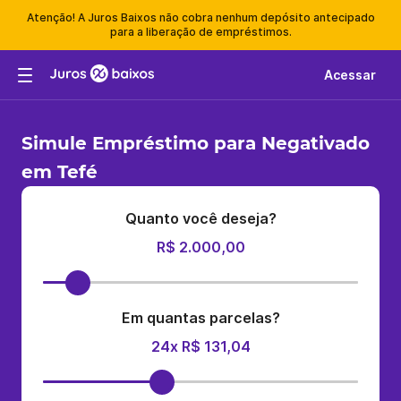
Atenção! A Juros Baixos não cobra nenhum depósito antecipado
para a liberação de empréstimos.
Acessar
Simule Empréstimo para Negativado
em Tefé
Quanto você deseja?
R$ 2.000,00
Em quantas parcelas?
24x R$ 131,04