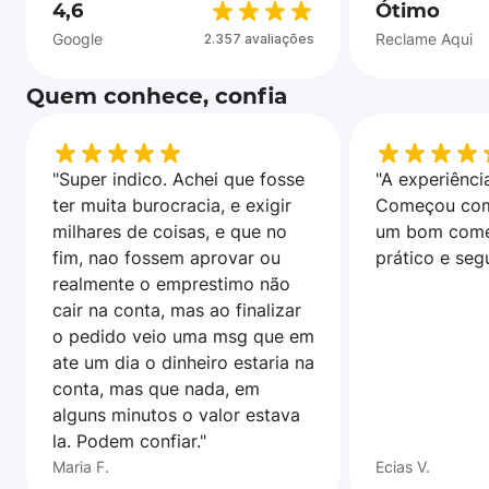
4,6
Ótimo
Google
Reclame Aqui
2.357 avaliações
Quem conhece, confia
"Super indico. Achei que fosse
"A experiência
ter muita burocracia, e exigir
Começou com
milhares de coisas, e que no
um bom come
fim, nao fossem aprovar ou
prático e seg
realmente o emprestimo não
cair na conta, mas ao finalizar
o pedido veio uma msg que em
ate um dia o dinheiro estaria na
conta, mas que nada, em
alguns minutos o valor estava
la. Podem confiar."
Maria F.
Ecias V.