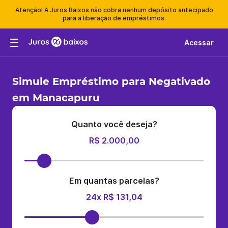
Atenção! A Juros Baixos não cobra nenhum depósito antecipado
para a liberação de empréstimos.
Acessar
Simule Empréstimo para Negativado
em Manacapuru
Quanto você deseja?
R$ 2.000,00
Em quantas parcelas?
24x R$ 131,04