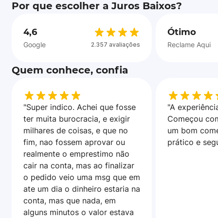
Por que escolher a Juros Baixos?
4,6
Ótimo
Google
Reclame Aqui
2.357 avaliações
Quem conhece, confia
"Super indico. Achei que fosse
"A experiência
ter muita burocracia, e exigir
Começou com
milhares de coisas, e que no
um bom come
fim, nao fossem aprovar ou
prático e seg
realmente o emprestimo não
cair na conta, mas ao finalizar
o pedido veio uma msg que em
ate um dia o dinheiro estaria na
conta, mas que nada, em
alguns minutos o valor estava