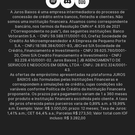
A Juros Baixos é uma empresa intermediadora do processo de
concessão de crédito entre bancos, fintechs e clientes. Não
somos uma instituição financeira. Atuamos como correspondente
bancário, nos termos da Resolução CMN nº 4.935 de 2021
(“Correspondente no país”), das seguintes instituições: Banco
Votorantim S.A. - CNPJ 59.588.111/0001-03, Crefaz Sociedade de
Credito Ao Microempreendedor e A Empresa de Pequeno Porte
S.A. - CNPJ 18.188.384/0001-83, JBCred S/A Sociedade de
Crédito, Financiamento e Investimento - CNPJ 39.625.760/0001-
20, Omni S/A Credito Financiamento e Investimento - CNPJ
92.228.410/0001-02. Juros Baixos | JB AGENCIAMENTO DE
SERVICOS E NEGOCIOS EM GERAL LTDA - CNPJ.: 28.812.324/0001-
43.
As ofertas de empréstimo apresentadas na plataforma JUROS
BAIXOS são formuladas pelas Instituições Financeiras e
correspondem a simulações de crédito, cujas condições são
variáveis conforme Política de Crédito da Instituição Financeira
proponente. Os prazos para pagamento variam de 1 a 360 meses
por produto e Instituição financeira escolhida pelo cliente. A taxa
de juros oferecida pelos parceiros varia de 0,89% a.m. a 19,99%
a.m. Exemplo: Valor: R$ 3.000,00; prazo: 12 meses; Taxa de Juros:
1,41% a.m.; CET 64,4% a.a.; Parcelas R$ 273,50; Valor total com IOF
incluso: R$ 3.282,00