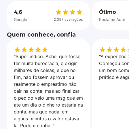
4,6
Ótimo
Google
Reclame Aqui
2.357 avaliações
Quem conhece, confia
"Super indico. Achei que fosse
"A experiência
ter muita burocracia, e exigir
Começou com
milhares de coisas, e que no
um bom come
fim, nao fossem aprovar ou
prático e seg
realmente o emprestimo não
cair na conta, mas ao finalizar
o pedido veio uma msg que em
ate um dia o dinheiro estaria na
conta, mas que nada, em
alguns minutos o valor estava
la. Podem confiar."