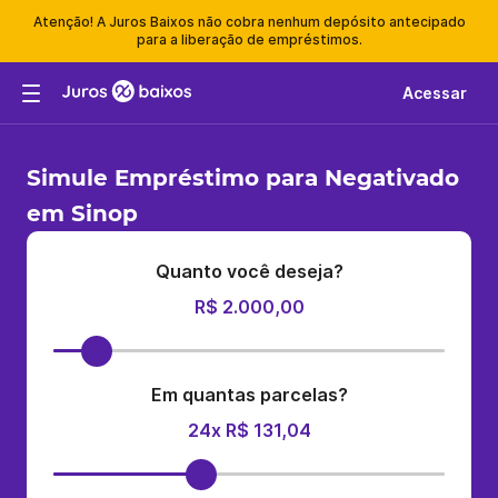
Atenção! A Juros Baixos não cobra nenhum depósito antecipado
para a liberação de empréstimos.
Acessar
Simule Empréstimo para Negativado
em Sinop
Quanto você deseja?
R$ 2.000,00
Em quantas parcelas?
24x R$ 131,04