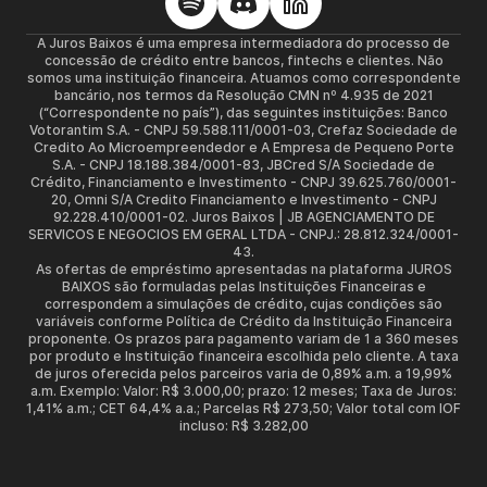
A Juros Baixos é uma empresa intermediadora do processo de
concessão de crédito entre bancos, fintechs e clientes. Não
somos uma instituição financeira. Atuamos como correspondente
bancário, nos termos da Resolução CMN nº 4.935 de 2021
(“Correspondente no país”), das seguintes instituições: Banco
Votorantim S.A. - CNPJ 59.588.111/0001-03, Crefaz Sociedade de
Credito Ao Microempreendedor e A Empresa de Pequeno Porte
S.A. - CNPJ 18.188.384/0001-83, JBCred S/A Sociedade de
Crédito, Financiamento e Investimento - CNPJ 39.625.760/0001-
20, Omni S/A Credito Financiamento e Investimento - CNPJ
92.228.410/0001-02. Juros Baixos | JB AGENCIAMENTO DE
SERVICOS E NEGOCIOS EM GERAL LTDA - CNPJ.: 28.812.324/0001-
43.
As ofertas de empréstimo apresentadas na plataforma JUROS
BAIXOS são formuladas pelas Instituições Financeiras e
correspondem a simulações de crédito, cujas condições são
variáveis conforme Política de Crédito da Instituição Financeira
proponente. Os prazos para pagamento variam de 1 a 360 meses
por produto e Instituição financeira escolhida pelo cliente. A taxa
de juros oferecida pelos parceiros varia de 0,89% a.m. a 19,99%
a.m. Exemplo: Valor: R$ 3.000,00; prazo: 12 meses; Taxa de Juros:
1,41% a.m.; CET 64,4% a.a.; Parcelas R$ 273,50; Valor total com IOF
incluso: R$ 3.282,00