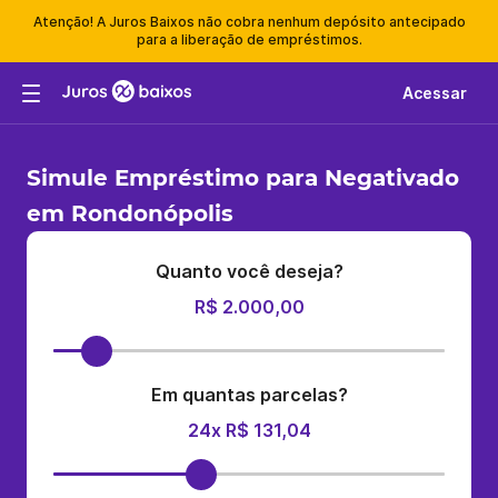
Atenção! A Juros Baixos não cobra nenhum depósito antecipado
para a liberação de empréstimos.
Acessar
Simule Empréstimo para Negativado
em Rondonópolis
Quanto você deseja?
R$ 2.000,00
Em quantas parcelas?
24x R$ 131,04