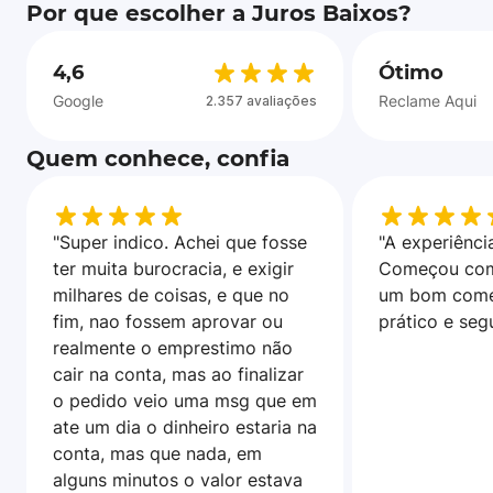
Por que escolher a Juros Baixos?
4,6
Ótimo
Google
Reclame Aqui
2.357 avaliações
Quem conhece, confia
"Super indico. Achei que fosse
"A experiência
ter muita burocracia, e exigir
Começou com
milhares de coisas, e que no
um bom come
fim, nao fossem aprovar ou
prático e seg
realmente o emprestimo não
cair na conta, mas ao finalizar
o pedido veio uma msg que em
ate um dia o dinheiro estaria na
conta, mas que nada, em
alguns minutos o valor estava