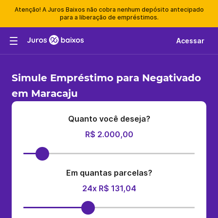
Atenção! A Juros Baixos não cobra nenhum depósito antecipado
para a liberação de empréstimos.
Acessar
Simule Empréstimo para Negativado
em Maracaju
Quanto você deseja?
R$ 2.000,00
Em quantas parcelas?
24x R$ 131,04