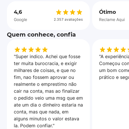
4,6
Ótimo
Google
Reclame Aqui
2.357 avaliações
Quem conhece, confia
"Super indico. Achei que fosse
"A experiência
ter muita burocracia, e exigir
Começou com
milhares de coisas, e que no
um bom come
fim, nao fossem aprovar ou
prático e seg
realmente o emprestimo não
cair na conta, mas ao finalizar
o pedido veio uma msg que em
ate um dia o dinheiro estaria na
conta, mas que nada, em
alguns minutos o valor estava
la. Podem confiar."