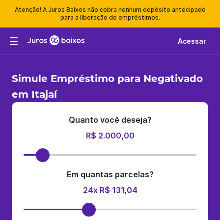
Atenção! A Juros Baixos não cobra nenhum depósito antecipado
para a liberação de empréstimos.
Acessar
Simule Empréstimo para Negativado
em Itajaí
Quanto você deseja?
R$ 2.000,00
Em quantas parcelas?
24x R$ 131,04