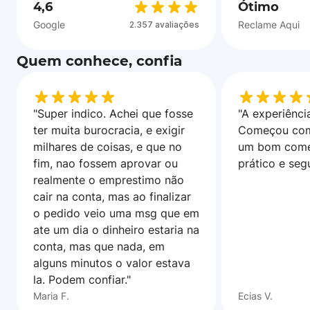
4,6
Ótimo
Google
Reclame Aqui
2.357 avaliações
Quem conhece, confia
"Super indico. Achei que fosse
"A experiência
ter muita burocracia, e exigir
Começou com
milhares de coisas, e que no
um bom come
fim, nao fossem aprovar ou
prático e seg
realmente o emprestimo não
cair na conta, mas ao finalizar
o pedido veio uma msg que em
ate um dia o dinheiro estaria na
conta, mas que nada, em
alguns minutos o valor estava
la. Podem confiar."
Maria F.
Ecias V.