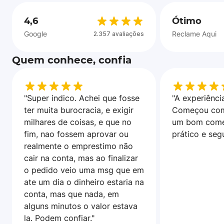
4,6
Ótimo
Google
Reclame Aqui
2.357 avaliações
Quem conhece, confia
"Super indico. Achei que fosse
"A experiência
ter muita burocracia, e exigir
Começou com
milhares de coisas, e que no
um bom come
fim, nao fossem aprovar ou
prático e seg
realmente o emprestimo não
cair na conta, mas ao finalizar
o pedido veio uma msg que em
ate um dia o dinheiro estaria na
conta, mas que nada, em
alguns minutos o valor estava
la. Podem confiar."