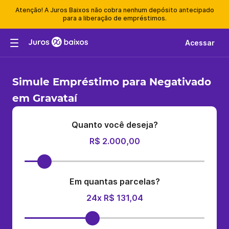
Atenção! A Juros Baixos não cobra nenhum depósito antecipado
para a liberação de empréstimos.
Acessar
Simule Empréstimo para Negativado
em Gravataí
Quanto você deseja?
R$ 2.000,00
Em quantas parcelas?
24x R$ 131,04