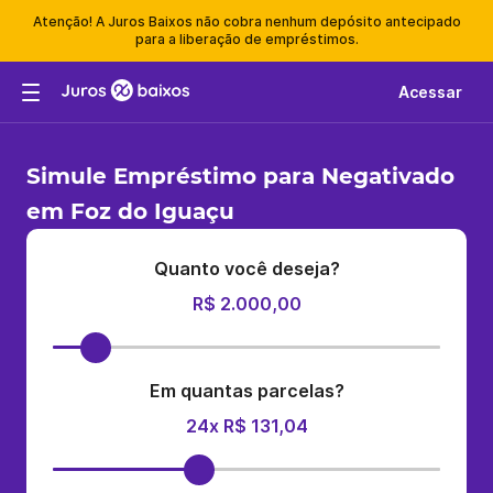
Atenção! A Juros Baixos não cobra nenhum depósito antecipado
para a liberação de empréstimos.
Acessar
Simule Empréstimo para Negativado
em Foz do Iguaçu
Quanto você deseja?
R$ 2.000,00
Em quantas parcelas?
24x R$ 131,04