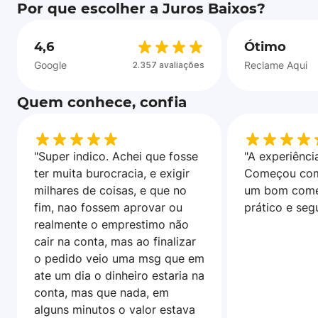
Por que escolher a Juros Baixos?
4,6
Ótimo
Google
Reclame Aqui
2.357 avaliações
Quem conhece, confia
"Super indico. Achei que fosse
"A experiência
ter muita burocracia, e exigir
Começou com
milhares de coisas, e que no
um bom come
fim, nao fossem aprovar ou
prático e seg
realmente o emprestimo não
cair na conta, mas ao finalizar
o pedido veio uma msg que em
ate um dia o dinheiro estaria na
conta, mas que nada, em
alguns minutos o valor estava