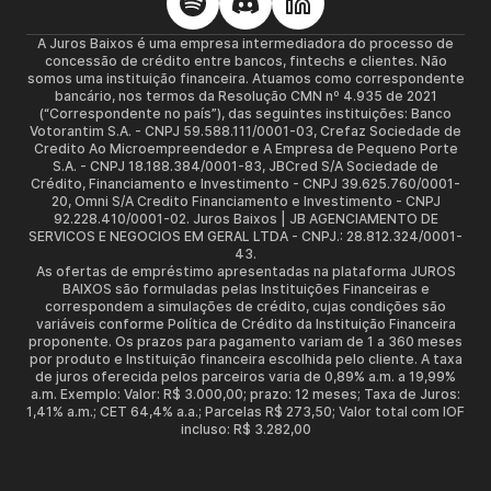
A Juros Baixos é uma empresa intermediadora do processo de
concessão de crédito entre bancos, fintechs e clientes. Não
somos uma instituição financeira. Atuamos como correspondente
bancário, nos termos da Resolução CMN nº 4.935 de 2021
(“Correspondente no país”), das seguintes instituições: Banco
Votorantim S.A. - CNPJ 59.588.111/0001-03, Crefaz Sociedade de
Credito Ao Microempreendedor e A Empresa de Pequeno Porte
S.A. - CNPJ 18.188.384/0001-83, JBCred S/A Sociedade de
Crédito, Financiamento e Investimento - CNPJ 39.625.760/0001-
20, Omni S/A Credito Financiamento e Investimento - CNPJ
92.228.410/0001-02. Juros Baixos | JB AGENCIAMENTO DE
SERVICOS E NEGOCIOS EM GERAL LTDA - CNPJ.: 28.812.324/0001-
43.
As ofertas de empréstimo apresentadas na plataforma JUROS
BAIXOS são formuladas pelas Instituições Financeiras e
correspondem a simulações de crédito, cujas condições são
variáveis conforme Política de Crédito da Instituição Financeira
proponente. Os prazos para pagamento variam de 1 a 360 meses
por produto e Instituição financeira escolhida pelo cliente. A taxa
de juros oferecida pelos parceiros varia de 0,89% a.m. a 19,99%
a.m. Exemplo: Valor: R$ 3.000,00; prazo: 12 meses; Taxa de Juros:
1,41% a.m.; CET 64,4% a.a.; Parcelas R$ 273,50; Valor total com IOF
incluso: R$ 3.282,00