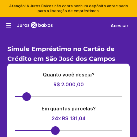
Atenção! A Juros Baixos não cobra nenhum depósito antecipado
para a liberação de empréstimos.
Acessar
Simule Empréstimo no Cartão de
Crédito em São José dos Campos
Quanto você deseja?
R$ 2.000,00
Em quantas parcelas?
24x R$ 131,04