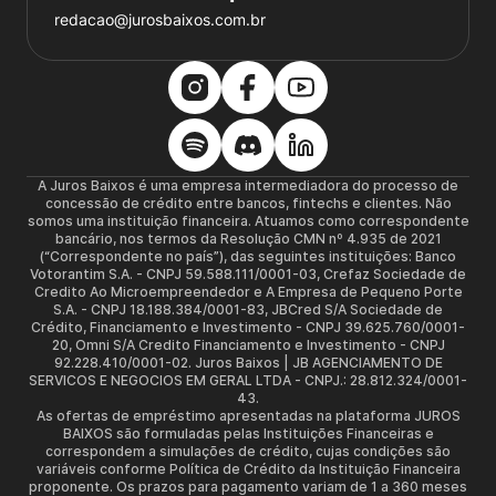
redacao@jurosbaixos.com.br
A Juros Baixos é uma empresa intermediadora do processo de
concessão de crédito entre bancos, fintechs e clientes. Não
somos uma instituição financeira. Atuamos como correspondente
bancário, nos termos da Resolução CMN nº 4.935 de 2021
(“Correspondente no país”), das seguintes instituições: Banco
Votorantim S.A. - CNPJ 59.588.111/0001-03, Crefaz Sociedade de
Credito Ao Microempreendedor e A Empresa de Pequeno Porte
S.A. - CNPJ 18.188.384/0001-83, JBCred S/A Sociedade de
Crédito, Financiamento e Investimento - CNPJ 39.625.760/0001-
20, Omni S/A Credito Financiamento e Investimento - CNPJ
92.228.410/0001-02. Juros Baixos | JB AGENCIAMENTO DE
SERVICOS E NEGOCIOS EM GERAL LTDA - CNPJ.: 28.812.324/0001-
43.
As ofertas de empréstimo apresentadas na plataforma JUROS
BAIXOS são formuladas pelas Instituições Financeiras e
correspondem a simulações de crédito, cujas condições são
variáveis conforme Política de Crédito da Instituição Financeira
proponente. Os prazos para pagamento variam de 1 a 360 meses