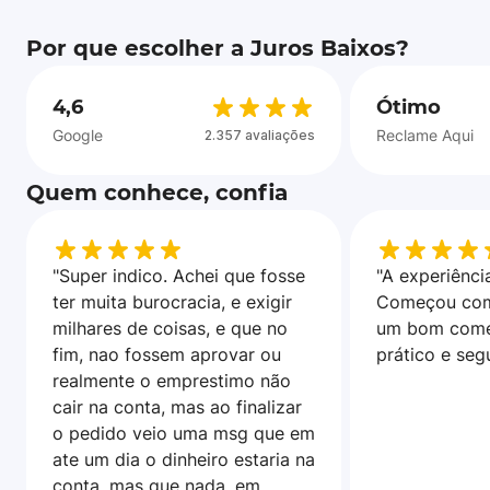
Por que escolher a Juros Baixos?
4,6
Ótimo
Google
Reclame Aqui
2.357 avaliações
Quem conhece, confia
"Super indico. Achei que fosse
"A experiência
ter muita burocracia, e exigir
Começou com
milhares de coisas, e que no
um bom come
fim, nao fossem aprovar ou
prático e seg
realmente o emprestimo não
cair na conta, mas ao finalizar
o pedido veio uma msg que em
ate um dia o dinheiro estaria na
conta, mas que nada, em