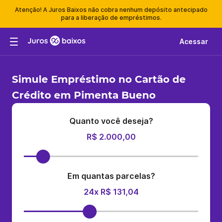
Atenção! A Juros Baixos não cobra nenhum depósito antecipado
para a liberação de empréstimos.
Acessar
Simule Empréstimo no Cartão de
Crédito em Pimenta Bueno
Quanto você deseja?
R$ 2.000,00
Em quantas parcelas?
24x R$ 131,04