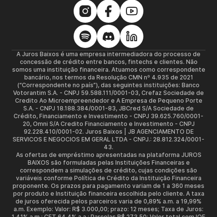
A Juros Baixos é uma empresa intermediadora do processo de
concessão de crédito entre bancos, fintechs e clientes. Não
somos uma instituição financeira. Atuamos como correspondente
bancário, nos termos da Resolução CMN nº 4.935 de 2021
(“Correspondente no país”), das seguintes instituições: Banco
Votorantim S.A. - CNPJ 59.588.111/0001-03, Crefaz Sociedade de
Credito Ao Microempreendedor e A Empresa de Pequeno Porte
S.A. - CNPJ 18.188.384/0001-83, JBCred S/A Sociedade de
Crédito, Financiamento e Investimento - CNPJ 39.625.760/0001-
20, Omni S/A Credito Financiamento e Investimento - CNPJ
92.228.410/0001-02. Juros Baixos | JB AGENCIAMENTO DE
SERVICOS E NEGOCIOS EM GERAL LTDA - CNPJ.: 28.812.324/0001-
43.
As ofertas de empréstimo apresentadas na plataforma JUROS
BAIXOS são formuladas pelas Instituições Financeiras e
correspondem a simulações de crédito, cujas condições são
variáveis conforme Política de Crédito da Instituição Financeira
proponente. Os prazos para pagamento variam de 1 a 360 meses
por produto e Instituição financeira escolhida pelo cliente. A taxa
de juros oferecida pelos parceiros varia de 0,89% a.m. a 19,99%
a.m. Exemplo: Valor: R$ 3.000,00; prazo: 12 meses; Taxa de Juros:
1,41% a.m.; CET 64,4% a.a.; Parcelas R$ 273,50; Valor total com IOF