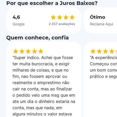
Por que escolher a Juros Baixos?
4,6
Ótimo
Google
Reclame Aqui
2.357 avaliações
Quem conhece, confia
"Super indico. Achei que fosse
"A experiência
ter muita burocracia, e exigir
Começou com
milhares de coisas, e que no
um bom come
fim, nao fossem aprovar ou
prático e seg
realmente o emprestimo não
cair na conta, mas ao finalizar
o pedido veio uma msg que em
ate um dia o dinheiro estaria na
conta, mas que nada, em
alguns minutos o valor estava