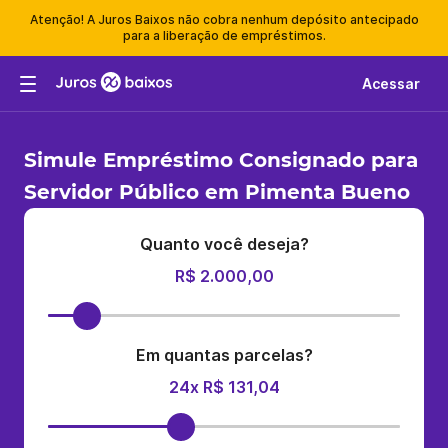
Atenção! A Juros Baixos não cobra nenhum depósito antecipado
para a liberação de empréstimos.
Acessar
Simule Empréstimo Consignado para
Servidor Público em Pimenta Bueno
Quanto você deseja?
R$ 2.000,00
Em quantas parcelas?
24x R$ 131,04