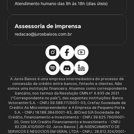
Atendimento humano das 9h às 18h (dias úteis)
Assessoria de imprensa
redacao@jurosbaixos.com.br
A Juros Baixos é uma empresa intermediadora do processo de
concessão de crédito entre bancos, fintechs e clientes. Não
somos uma instituição financeira. Atuamos como correspondente
bancário, nos termos da Resolução CMN nº 4.935 de 2021
(“Correspondente no país”), das seguintes instituições: Banco
Votorantim S.A. - CNPJ 59.588.111/0001-03, Crefaz Sociedade de
Credito Ao Microempreendedor e A Empresa de Pequeno Porte
S.A. - CNPJ 18.188.384/0001-83, JBCred S/A Sociedade de
Crédito, Financiamento e Investimento - CNPJ 39.625.760/0001-
20, Omni S/A Credito Financiamento e Investimento - CNPJ
92.228.410/0001-02. Juros Baixos | JB AGENCIAMENTO DE
SERVICOS E NEGOCIOS EM GERAL LTDA - CNPJ.: 28.812.324/0001-