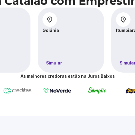
a Catalão com Emprésti
Goiânia
Itumbiar
Simular
Simula
As melhores credoras estão na Juros Baixos