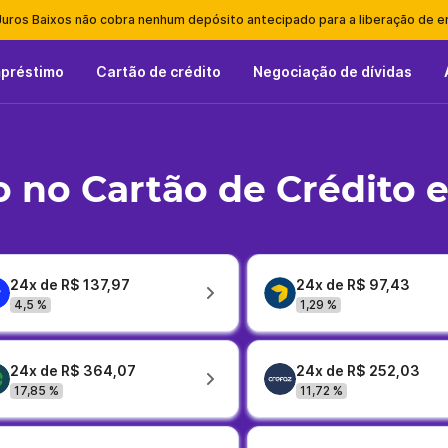
Juros Baixos não cobra nenhum depósito antecipado para a liberação de 
mpréstimo
Cartão de crédito
Negociação de dívidas
 no Cartão de Crédito 
24x de R$ 137,97
24x de R$ 97,43
4,5 %
1,29 %
24x de R$ 364,07
24x de R$ 252,03
17,85 %
11,72 %