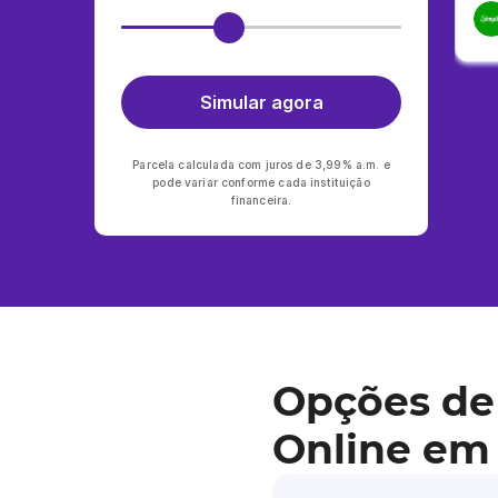
Simular agora
Parcela calculada com juros de 3,99% a.m. e
pode variar conforme cada instituição
financeira.
Opções de
Online em