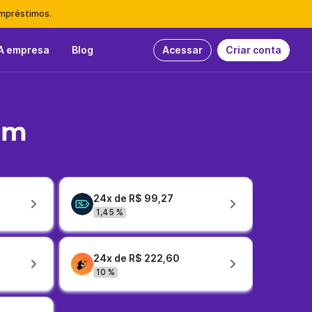
empréstimos.
A empresa
Blog
Acessar
Criar conta
em
24x de R$ 99,27
1,45 %
24x de R$ 222,60
10 %