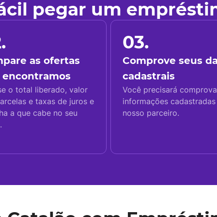
fácil pegar um emprést
.
03.
pare as ofertas
Comprove seus d
 encontramos
cadastrais
se o total liberado, valor
Você precisará comprova
arcelas e taxas de juros e
informações cadastrada
ha a que cabe no seu
nosso parceiro.
.