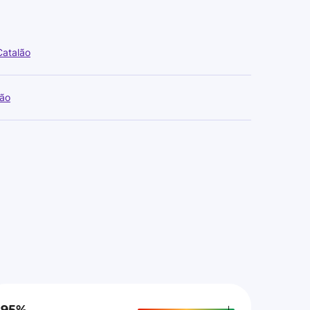
Catalão
lão