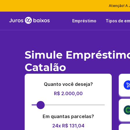
Atenção! A 
Empréstimo
Tipos de e
Simule Empréstimo
Catalão
Quanto você deseja?
R$ 2.000,00
Em quantas parcelas?
24x R$ 131,04