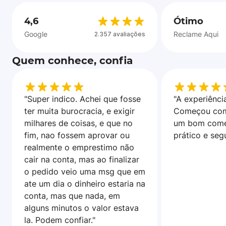
4,6
Ótimo
Google
Reclame Aqui
2.357 avaliações
Quem conhece, confia
"Super indico. Achei que fosse
"A experiência
ter muita burocracia, e exigir
Começou com
milhares de coisas, e que no
um bom come
fim, nao fossem aprovar ou
prático e seg
realmente o emprestimo não
cair na conta, mas ao finalizar
o pedido veio uma msg que em
ate um dia o dinheiro estaria na
conta, mas que nada, em
alguns minutos o valor estava
la. Podem confiar."