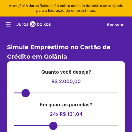
Atenção! A Juros Baixos não cobra nenhum depósito antecipado
para a liberação de empréstimos.
Acessar
Simule Empréstimo no Cartão de
Crédito em Goiânia
Quanto você deseja?
R$ 2.000,00
Em quantas parcelas?
24x R$ 131,04