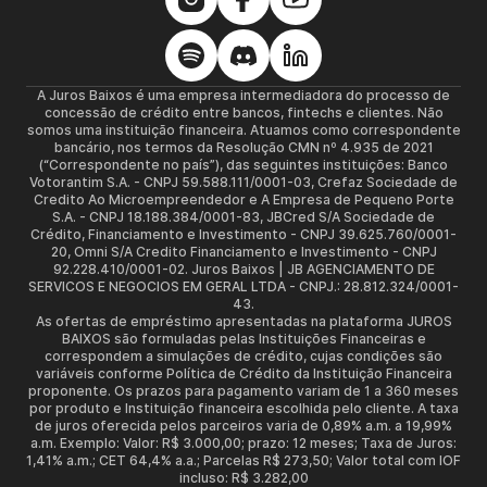
A Juros Baixos é uma empresa intermediadora do processo de
concessão de crédito entre bancos, fintechs e clientes. Não
somos uma instituição financeira. Atuamos como correspondente
bancário, nos termos da Resolução CMN nº 4.935 de 2021
(“Correspondente no país”), das seguintes instituições: Banco
Votorantim S.A. - CNPJ 59.588.111/0001-03, Crefaz Sociedade de
Credito Ao Microempreendedor e A Empresa de Pequeno Porte
S.A. - CNPJ 18.188.384/0001-83, JBCred S/A Sociedade de
Crédito, Financiamento e Investimento - CNPJ 39.625.760/0001-
20, Omni S/A Credito Financiamento e Investimento - CNPJ
92.228.410/0001-02. Juros Baixos | JB AGENCIAMENTO DE
SERVICOS E NEGOCIOS EM GERAL LTDA - CNPJ.: 28.812.324/0001-
43.
As ofertas de empréstimo apresentadas na plataforma JUROS
BAIXOS são formuladas pelas Instituições Financeiras e
correspondem a simulações de crédito, cujas condições são
variáveis conforme Política de Crédito da Instituição Financeira
proponente. Os prazos para pagamento variam de 1 a 360 meses
por produto e Instituição financeira escolhida pelo cliente. A taxa
de juros oferecida pelos parceiros varia de 0,89% a.m. a 19,99%
a.m. Exemplo: Valor: R$ 3.000,00; prazo: 12 meses; Taxa de Juros:
1,41% a.m.; CET 64,4% a.a.; Parcelas R$ 273,50; Valor total com IOF
incluso: R$ 3.282,00