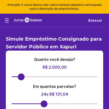
Atenção! A Juros Baixos não cobra nenhum depósito antecipado
para a liberação de empréstimos.
Acessar
Simule Empréstimo Consignado para
Servidor Público em Xapuri
Quanto você deseja?
R$ 2.000,00
Em quantas parcelas?
24x R$ 131,04