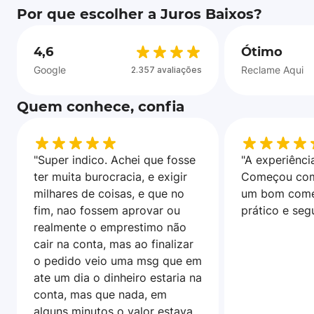
Por que escolher a Juros Baixos?
4,6
Ótimo
Google
Reclame Aqui
2.357 avaliações
Quem conhece, confia
"Super indico. Achei que fosse
"A experiência
ter muita burocracia, e exigir
Começou com
milhares de coisas, e que no
um bom come
fim, nao fossem aprovar ou
prático e seg
realmente o emprestimo não
cair na conta, mas ao finalizar
o pedido veio uma msg que em
ate um dia o dinheiro estaria na
conta, mas que nada, em
alguns minutos o valor estava