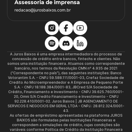
Assessoria de imprensa
redacao@jurosbaixos.com.br
A Juros Baixos é uma empresa intermediadora do processo de
concessão de crédito entre bancos, fintechs e clientes. Não
somos uma instituição financeira. Atuamos como correspondente
bancário, nos termos da Resolução CMN nº 4.935 de 2021
(“Correspondente no país”), das seguintes instituições: Banco
Votorantim S.A. - CNPJ 59.588.111/0001-03, Crefaz Sociedade de
Credito Ao Microempreendedor e A Empresa de Pequeno Porte
S.A. - CNPJ 18.188.384/0001-83, JBCred S/A Sociedade de
Crédito, Financiamento e Investimento - CNPJ 39.625.760/0001-
20, Omni S/A Credito Financiamento e Investimento - CNPJ
92.228.410/0001-02. Juros Baixos | JB AGENCIAMENTO DE
SERVICOS E NEGOCIOS EM GERAL LTDA - CNPJ.: 28.812.324/0001-
43.
As ofertas de empréstimo apresentadas na plataforma JUROS
BAIXOS são formuladas pelas Instituições Financeiras e
correspondem a simulações de crédito, cujas condições são
variáveis conforme Política de Crédito da Instituição Financeira