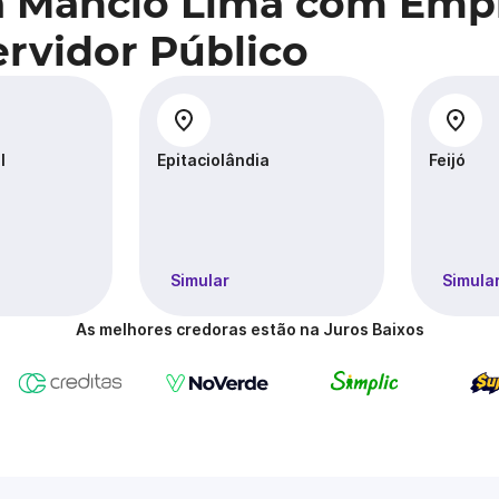
a Mâncio Lima com Emp
rvidor Público
l
Epitaciolândia
Feijó
Simular
Simula
As melhores credoras estão na Juros Baixos