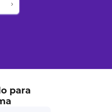
o para
ima