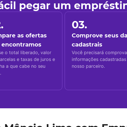
fácil pegar um emprést
.
03.
pare as ofertas
Comprove seus d
 encontramos
cadastrais
se o total liberado, valor
Você precisará comprova
arcelas e taxas de juros e
informações cadastrada
ha a que cabe no seu
nosso parceiro.
.