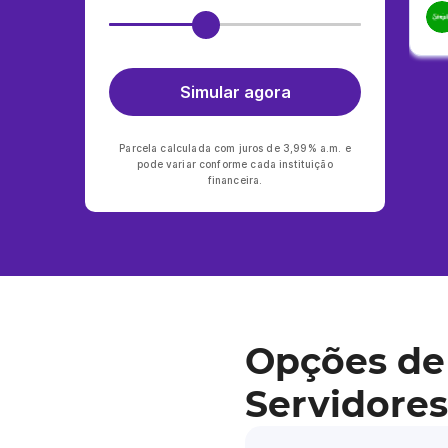
Simular agora
Parcela calculada com juros de 3,99% a.m. e
pode variar conforme cada instituição
financeira.
Opções de
Servidore