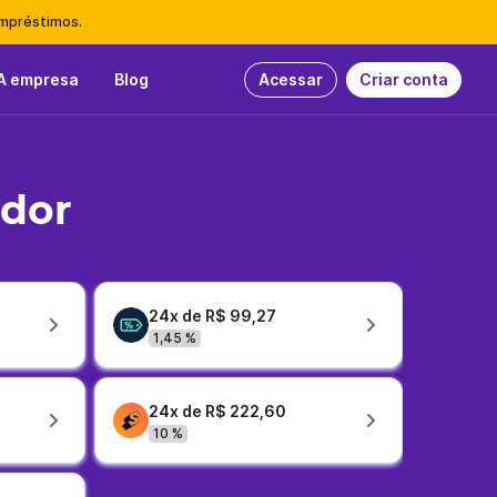
empréstimos.
A empresa
Blog
Acessar
Criar conta
idor
24x de R$ 99,27
1,45 %
24x de R$ 222,60
10 %