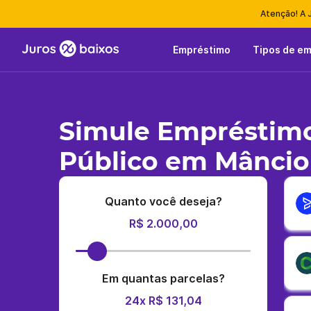
Atenção! A 
Empréstimo
Tipos de e
Simule Empréstimo
Público em Mâncio
Quanto você deseja?
R$ 2.000,00
Em quantas parcelas?
24x R$ 131,04