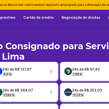
Juros Baixos não cobra nenhum depósito antecipado para a liberação de 
mpréstimo
Cartão de crédito
Negociação de dívidas
 Consignado para Serv
 Lima
24x de R$ 137,97
24x de R$ 97,43
4,5 %
1,29 %
24x de R$ 364,07
24x de R$ 252,03
17,85 %
11,72 %