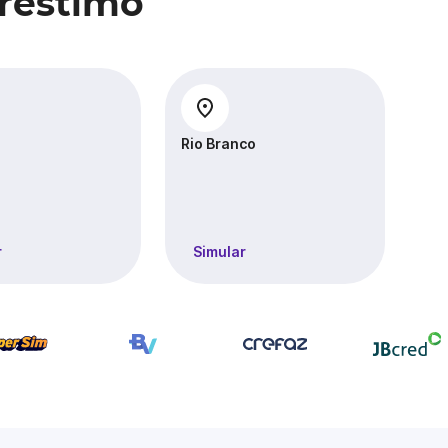
réstimo
Rio Branco
Se
r
Simular
S