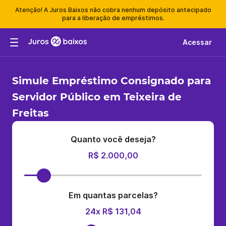
Atenção! A Juros Baixos não cobra nenhum depósito antecipado
para a liberação de empréstimos.
Acessar
Simule Empréstimo Consignado para
Servidor Público em Teixeira de
Freitas
Quanto você deseja?
R$ 2.000,00
Em quantas parcelas?
24x R$ 131,04