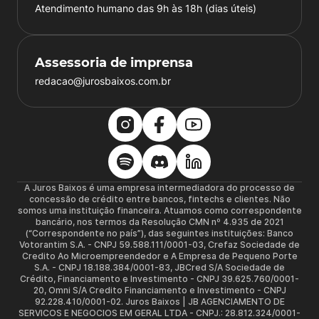
Atendimento humano das 9h às 18h (dias úteis)
Assessoria de imprensa
redacao@jurosbaixos.com.br
A Juros Baixos é uma empresa intermediadora do processo de
concessão de crédito entre bancos, fintechs e clientes. Não
somos uma instituição financeira. Atuamos como correspondente
bancário, nos termos da Resolução CMN nº 4.935 de 2021
(“Correspondente no país”), das seguintes instituições: Banco
Votorantim S.A. - CNPJ 59.588.111/0001-03, Crefaz Sociedade de
Credito Ao Microempreendedor e A Empresa de Pequeno Porte
S.A. - CNPJ 18.188.384/0001-83, JBCred S/A Sociedade de
Crédito, Financiamento e Investimento - CNPJ 39.625.760/0001-
20, Omni S/A Credito Financiamento e Investimento - CNPJ
92.228.410/0001-02. Juros Baixos | JB AGENCIAMENTO DE
SERVICOS E NEGOCIOS EM GERAL LTDA - CNPJ.: 28.812.324/0001-