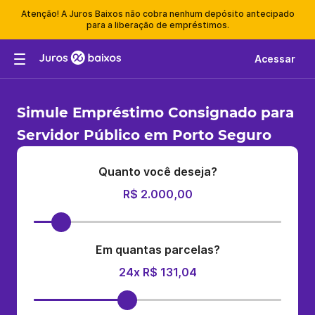
Atenção! A Juros Baixos não cobra nenhum depósito antecipado
para a liberação de empréstimos.
Acessar
Simule Empréstimo Consignado para
Servidor Público em Porto Seguro
Quanto você deseja?
R$ 2.000,00
Em quantas parcelas?
24x R$ 131,04