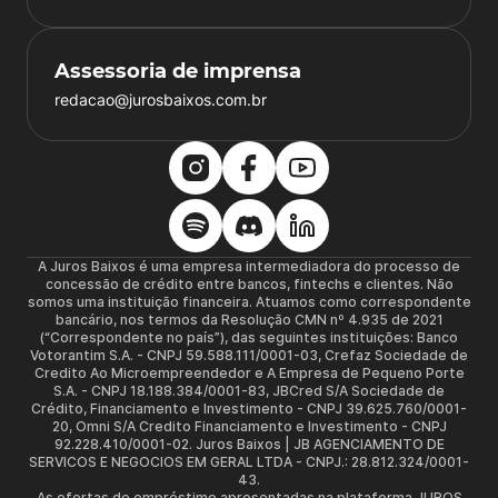
Assessoria de imprensa
redacao@jurosbaixos.com.br
A Juros Baixos é uma empresa intermediadora do processo de
concessão de crédito entre bancos, fintechs e clientes. Não
somos uma instituição financeira. Atuamos como correspondente
bancário, nos termos da Resolução CMN nº 4.935 de 2021
(“Correspondente no país”), das seguintes instituições: Banco
Votorantim S.A. - CNPJ 59.588.111/0001-03, Crefaz Sociedade de
Credito Ao Microempreendedor e A Empresa de Pequeno Porte
S.A. - CNPJ 18.188.384/0001-83, JBCred S/A Sociedade de
Crédito, Financiamento e Investimento - CNPJ 39.625.760/0001-
20, Omni S/A Credito Financiamento e Investimento - CNPJ
92.228.410/0001-02. Juros Baixos | JB AGENCIAMENTO DE
SERVICOS E NEGOCIOS EM GERAL LTDA - CNPJ.: 28.812.324/0001-
43.
As ofertas de empréstimo apresentadas na plataforma JUROS