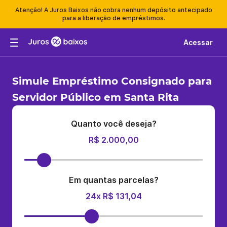
Atenção! A Juros Baixos não cobra nenhum depósito antecipado
para a liberação de empréstimos.
Acessar
Simule Empréstimo Consignado para
Servidor Público em Santa Rita
Quanto você deseja?
R$ 2.000,00
Em quantas parcelas?
24x R$ 131,04