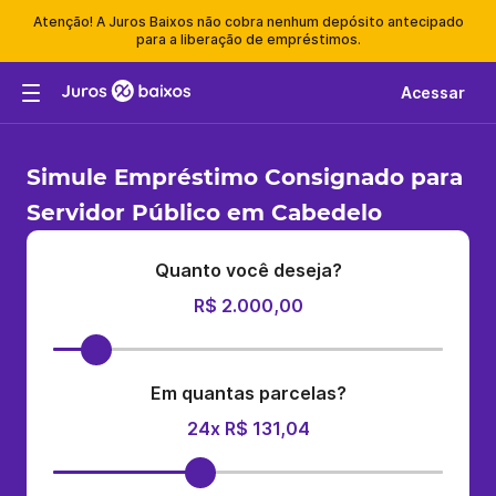
Atenção! A Juros Baixos não cobra nenhum depósito antecipado
para a liberação de empréstimos.
Acessar
Simule Empréstimo Consignado para
Servidor Público em Cabedelo
Quanto você deseja?
R$ 2.000,00
Em quantas parcelas?
24x R$ 131,04