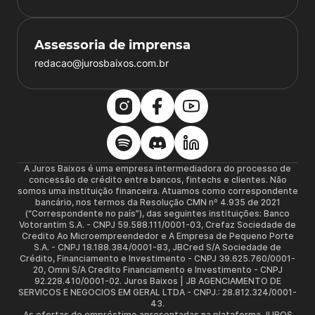
Assessoria de imprensa
redacao@jurosbaixos.com.br
A Juros Baixos é uma empresa intermediadora do processo de
concessão de crédito entre bancos, fintechs e clientes. Não
somos uma instituição financeira. Atuamos como correspondente
bancário, nos termos da Resolução CMN nº 4.935 de 2021
(“Correspondente no país”), das seguintes instituições: Banco
Votorantim S.A. - CNPJ 59.588.111/0001-03, Crefaz Sociedade de
Credito Ao Microempreendedor e A Empresa de Pequeno Porte
S.A. - CNPJ 18.188.384/0001-83, JBCred S/A Sociedade de
Crédito, Financiamento e Investimento - CNPJ 39.625.760/0001-
20, Omni S/A Credito Financiamento e Investimento - CNPJ
92.228.410/0001-02. Juros Baixos | JB AGENCIAMENTO DE
SERVICOS E NEGOCIOS EM GERAL LTDA - CNPJ.: 28.812.324/0001-
43.
As ofertas de empréstimo apresentadas na plataforma JUROS