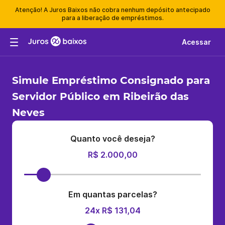
Atenção! A Juros Baixos não cobra nenhum depósito antecipado
para a liberação de empréstimos.
Acessar
Simule Empréstimo Consignado para
Servidor Público em Ribeirão das
Neves
Quanto você deseja?
R$ 2.000,00
Em quantas parcelas?
24x R$ 131,04