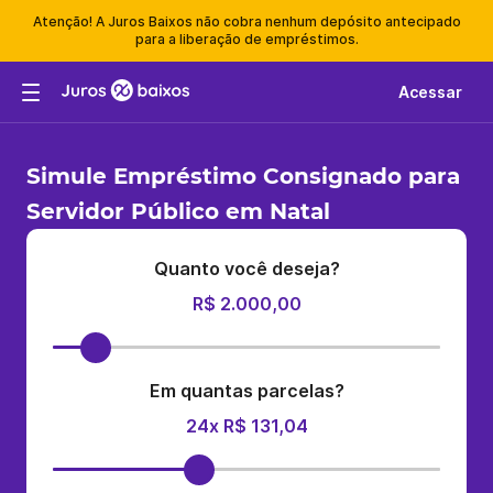
Atenção! A Juros Baixos não cobra nenhum depósito antecipado
para a liberação de empréstimos.
Acessar
Simule Empréstimo Consignado para
Servidor Público em Natal
Quanto você deseja?
R$ 2.000,00
Em quantas parcelas?
24x R$ 131,04