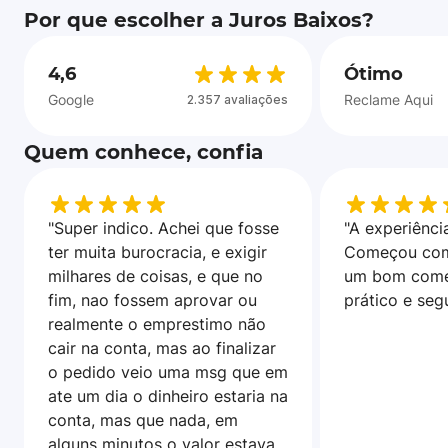
Por que escolher a Juros Baixos?
4,6
Ótimo
Google
Reclame Aqui
2.357 avaliações
Quem conhece, confia
"Super indico. Achei que fosse
"A experiência
ter muita burocracia, e exigir
Começou com
milhares de coisas, e que no
um bom come
fim, nao fossem aprovar ou
prático e seg
realmente o emprestimo não
cair na conta, mas ao finalizar
o pedido veio uma msg que em
ate um dia o dinheiro estaria na
conta, mas que nada, em
alguns minutos o valor estava