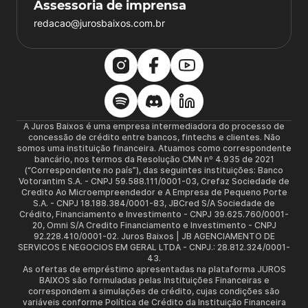
Assessoria de imprensa
redacao@jurosbaixos.com.br
A Juros Baixos é uma empresa intermediadora do processo de
concessão de crédito entre bancos, fintechs e clientes. Não
somos uma instituição financeira. Atuamos como correspondente
bancário, nos termos da Resolução CMN nº 4.935 de 2021
(“Correspondente no país”), das seguintes instituições: Banco
Votorantim S.A. - CNPJ 59.588.111/0001-03, Crefaz Sociedade de
Credito Ao Microempreendedor e A Empresa de Pequeno Porte
S.A. - CNPJ 18.188.384/0001-83, JBCred S/A Sociedade de
Crédito, Financiamento e Investimento - CNPJ 39.625.760/0001-
20, Omni S/A Credito Financiamento e Investimento - CNPJ
92.228.410/0001-02. Juros Baixos | JB AGENCIAMENTO DE
SERVICOS E NEGOCIOS EM GERAL LTDA - CNPJ.: 28.812.324/0001-
43.
As ofertas de empréstimo apresentadas na plataforma JUROS
BAIXOS são formuladas pelas Instituições Financeiras e
correspondem a simulações de crédito, cujas condições são
variáveis conforme Política de Crédito da Instituição Financeira