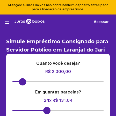
Atenção! A Juros Baixos não cobra nenhum depósito antecipado
para a liberação de empréstimos.
Acessar
Simule Empréstimo Consignado para
Servidor Público em Laranjal do Jari
Quanto você deseja?
R$ 2.000,00
Em quantas parcelas?
24x R$ 131,04