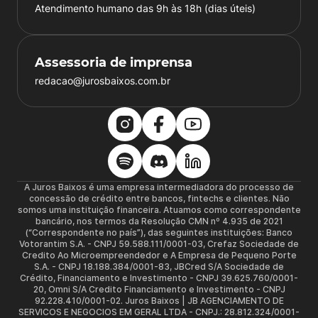
Atendimento humano das 9h às 18h (dias úteis)
Assessoria de imprensa
redacao@jurosbaixos.com.br
A Juros Baixos é uma empresa intermediadora do processo de
concessão de crédito entre bancos, fintechs e clientes. Não
somos uma instituição financeira. Atuamos como correspondente
bancário, nos termos da Resolução CMN nº 4.935 de 2021
(“Correspondente no país”), das seguintes instituições: Banco
Votorantim S.A. - CNPJ 59.588.111/0001-03, Crefaz Sociedade de
Credito Ao Microempreendedor e A Empresa de Pequeno Porte
S.A. - CNPJ 18.188.384/0001-83, JBCred S/A Sociedade de
Crédito, Financiamento e Investimento - CNPJ 39.625.760/0001-
20, Omni S/A Credito Financiamento e Investimento - CNPJ
92.228.410/0001-02. Juros Baixos | JB AGENCIAMENTO DE
SERVICOS E NEGOCIOS EM GERAL LTDA - CNPJ.: 28.812.324/0001-