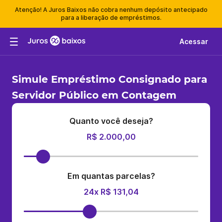
Atenção! A Juros Baixos não cobra nenhum depósito antecipado
para a liberação de empréstimos.
Acessar
Simule Empréstimo Consignado para
Servidor Público em Contagem
Quanto você deseja?
R$ 2.000,00
Em quantas parcelas?
24x R$ 131,04