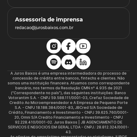
Assessoria de imprensa
redacao@jurosbaixos.com.br
A Juros Baixos é uma empresa intermediadora do processo de
concessão de crédito entre bancos, fintechs e clientes. Não
somos uma instituição financeira. Atuamos como correspondente
bancário, nos termos da Resolução CMN nº 4.935 de 2021
(“Correspondente no país”), das seguintes instituições: Banco
Votorantim S.A. - CNPJ 59.588.111/0001-03, Crefaz Sociedade de
Credito Ao Microempreendedor e A Empresa de Pequeno Porte
S.A. - CNPJ 18.188.384/0001-83, JBCred S/A Sociedade de
Crédito, Financiamento e Investimento - CNPJ 39.625.760/0001-
20, Omni S/A Credito Financiamento e Investimento - CNPJ
92.228.410/0001-02. Juros Baixos | JB AGENCIAMENTO DE
SERVICOS E NEGOCIOS EM GERAL LTDA - CNPJ.: 28.812.324/0001-
43.
As ofertas de empréstimo apresentadas na plataforma JUROS