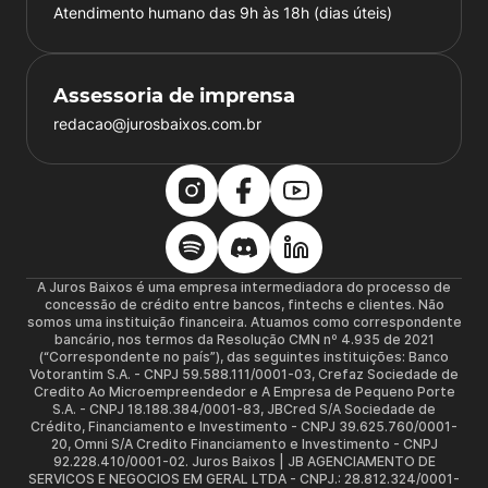
Atendimento humano das 9h às 18h (dias úteis)
Assessoria de imprensa
redacao@jurosbaixos.com.br
A Juros Baixos é uma empresa intermediadora do processo de
concessão de crédito entre bancos, fintechs e clientes. Não
somos uma instituição financeira. Atuamos como correspondente
bancário, nos termos da Resolução CMN nº 4.935 de 2021
(“Correspondente no país”), das seguintes instituições: Banco
Votorantim S.A. - CNPJ 59.588.111/0001-03, Crefaz Sociedade de
Credito Ao Microempreendedor e A Empresa de Pequeno Porte
S.A. - CNPJ 18.188.384/0001-83, JBCred S/A Sociedade de
Crédito, Financiamento e Investimento - CNPJ 39.625.760/0001-
20, Omni S/A Credito Financiamento e Investimento - CNPJ
92.228.410/0001-02. Juros Baixos | JB AGENCIAMENTO DE
SERVICOS E NEGOCIOS EM GERAL LTDA - CNPJ.: 28.812.324/0001-