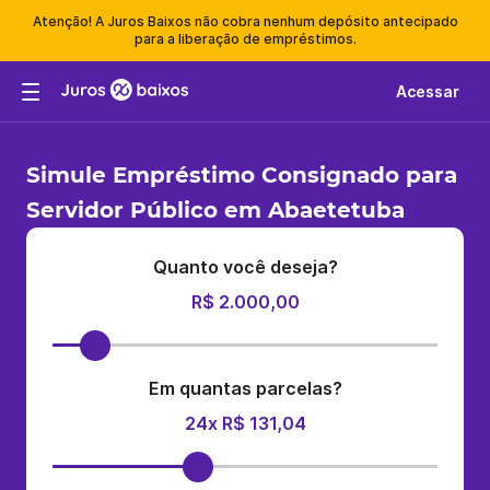
Atenção! A Juros Baixos não cobra nenhum depósito antecipado
para a liberação de empréstimos.
Acessar
Simule Empréstimo Consignado para
Servidor Público em Abaetetuba
Quanto você deseja?
R$ 2.000,00
Em quantas parcelas?
24x R$ 131,04