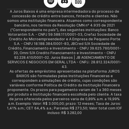
A Juros Baixos é uma empresa intermediadora do processo de
concessão de crédito entre bancos, fintechs e clientes. Não
somos uma instituição financeira. Atuamos como correspondente
bancário, nos termos da Resolução CMN nº 4.935 de 2021
(“Correspondente no país”), das seguintes instituições: Banco
Votorantim S.A. - CNPJ 59.588.111/0001-03, Crefaz Sociedade de
Credito Ao Microempreendedor e A Empresa de Pequeno Porte
S.A. - CNPJ 18.188.384/0001-83, JBCred S/A Sociedade de
Crédito, Financiamento e Investimento - CNPJ 39.625.760/0001-
20, Omni S/A Credito Financiamento e Investimento - CNPJ
92.228.410/0001-02. Juros Baixos | JB AGENCIAMENTO DE
SERVICOS E NEGOCIOS EM GERAL LTDA - CNPJ.: 28.812.324/0001-
43.
As ofertas de empréstimo apresentadas na plataforma JUROS
BAIXOS são formuladas pelas Instituições Financeiras e
correspondem a simulações de crédito, cujas condições são
variáveis conforme Política de Crédito da Instituição Financeira
proponente. Os prazos para pagamento variam de 1 a 360 meses
por produto e Instituição financeira escolhida pelo cliente. A taxa
de juros oferecida pelos parceiros varia de 0,89% a.m. a 19,99%
a.m. Exemplo: Valor: R$ 3.000,00; prazo: 12 meses; Taxa de Juros:
1,41% a.m.; CET 64,4% a.a.; Parcelas R$ 273,50; Valor total com IOF
incluso: R$ 3.282,00