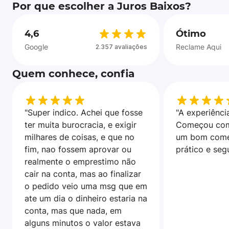
Por que escolher a Juros Baixos?
4,6
Ótimo
Google
Reclame Aqui
2.357 avaliações
Quem conhece, confia
"Super indico. Achei que fosse
"A experiência
ter muita burocracia, e exigir
Começou com
milhares de coisas, e que no
um bom come
fim, nao fossem aprovar ou
prático e seg
realmente o emprestimo não
cair na conta, mas ao finalizar
o pedido veio uma msg que em
ate um dia o dinheiro estaria na
conta, mas que nada, em
alguns minutos o valor estava