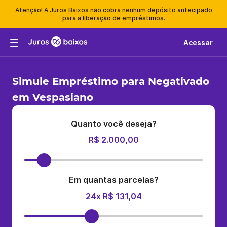
Atenção! A Juros Baixos não cobra nenhum depósito antecipado
para a liberação de empréstimos.
Acessar
Simule Empréstimo para Negativado
em Vespasiano
Quanto você deseja?
R$ 2.000,00
Em quantas parcelas?
24x R$ 131,04