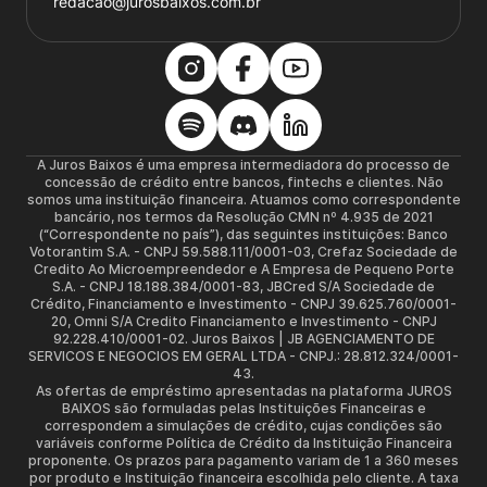
redacao@jurosbaixos.com.br
A Juros Baixos é uma empresa intermediadora do processo de
concessão de crédito entre bancos, fintechs e clientes. Não
somos uma instituição financeira. Atuamos como correspondente
bancário, nos termos da Resolução CMN nº 4.935 de 2021
(“Correspondente no país”), das seguintes instituições: Banco
Votorantim S.A. - CNPJ 59.588.111/0001-03, Crefaz Sociedade de
Credito Ao Microempreendedor e A Empresa de Pequeno Porte
S.A. - CNPJ 18.188.384/0001-83, JBCred S/A Sociedade de
Crédito, Financiamento e Investimento - CNPJ 39.625.760/0001-
20, Omni S/A Credito Financiamento e Investimento - CNPJ
92.228.410/0001-02. Juros Baixos | JB AGENCIAMENTO DE
SERVICOS E NEGOCIOS EM GERAL LTDA - CNPJ.: 28.812.324/0001-
43.
As ofertas de empréstimo apresentadas na plataforma JUROS
BAIXOS são formuladas pelas Instituições Financeiras e
correspondem a simulações de crédito, cujas condições são
variáveis conforme Política de Crédito da Instituição Financeira
proponente. Os prazos para pagamento variam de 1 a 360 meses
por produto e Instituição financeira escolhida pelo cliente. A taxa