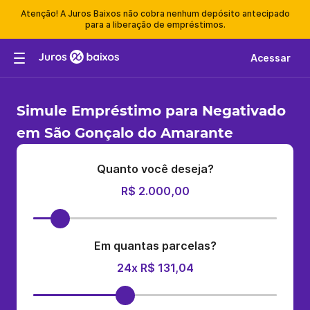
Atenção! A Juros Baixos não cobra nenhum depósito antecipado
para a liberação de empréstimos.
Acessar
Simule Empréstimo para Negativado
em São Gonçalo do Amarante
Quanto você deseja?
R$ 2.000,00
Em quantas parcelas?
24x R$ 131,04