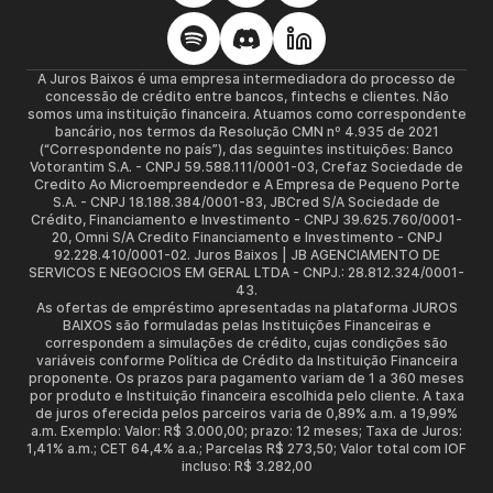
A Juros Baixos é uma empresa intermediadora do processo de
concessão de crédito entre bancos, fintechs e clientes. Não
somos uma instituição financeira. Atuamos como correspondente
bancário, nos termos da Resolução CMN nº 4.935 de 2021
(“Correspondente no país”), das seguintes instituições: Banco
Votorantim S.A. - CNPJ 59.588.111/0001-03, Crefaz Sociedade de
Credito Ao Microempreendedor e A Empresa de Pequeno Porte
S.A. - CNPJ 18.188.384/0001-83, JBCred S/A Sociedade de
Crédito, Financiamento e Investimento - CNPJ 39.625.760/0001-
20, Omni S/A Credito Financiamento e Investimento - CNPJ
92.228.410/0001-02. Juros Baixos | JB AGENCIAMENTO DE
SERVICOS E NEGOCIOS EM GERAL LTDA - CNPJ.: 28.812.324/0001-
43.
As ofertas de empréstimo apresentadas na plataforma JUROS
BAIXOS são formuladas pelas Instituições Financeiras e
correspondem a simulações de crédito, cujas condições são
variáveis conforme Política de Crédito da Instituição Financeira
proponente. Os prazos para pagamento variam de 1 a 360 meses
por produto e Instituição financeira escolhida pelo cliente. A taxa
de juros oferecida pelos parceiros varia de 0,89% a.m. a 19,99%
a.m. Exemplo: Valor: R$ 3.000,00; prazo: 12 meses; Taxa de Juros:
1,41% a.m.; CET 64,4% a.a.; Parcelas R$ 273,50; Valor total com IOF
incluso: R$ 3.282,00