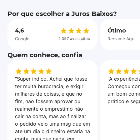
Por que escolher a Juros Baixos?
4,6
Ótimo
Google
Reclame Aqui
2.357 avaliações
Quem conhece, confia
"Super indico. Achei que fosse
"A experiência
ter muita burocracia, e exigir
Começou com
milhares de coisas, e que no
um bom come
fim, nao fossem aprovar ou
prático e seg
realmente o emprestimo não
cair na conta, mas ao finalizar
o pedido veio uma msg que em
ate um dia o dinheiro estaria na
conta, mas que nada, em