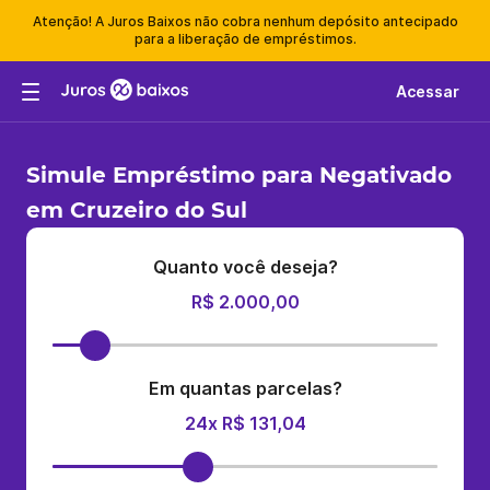
Atenção! A Juros Baixos não cobra nenhum depósito antecipado
para a liberação de empréstimos.
Acessar
Simule Empréstimo para Negativado
em Cruzeiro do Sul
Quanto você deseja?
R$ 2.000,00
Em quantas parcelas?
24x R$ 131,04