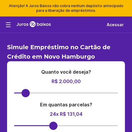
Atenção! A Juros Baixos não cobra nenhum depósito antecipado
para a liberação de empréstimos.
Acessar
Simule Empréstimo no Cartão de
Crédito em Novo Hamburgo
Quanto você deseja?
R$ 2.000,00
Em quantas parcelas?
24x R$ 131,04