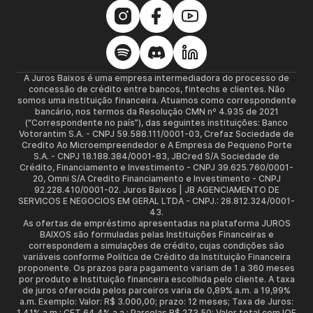
A Juros Baixos é uma empresa intermediadora do processo de
concessão de crédito entre bancos, fintechs e clientes. Não
somos uma instituição financeira. Atuamos como correspondente
bancário, nos termos da Resolução CMN nº 4.935 de 2021
(“Correspondente no país”), das seguintes instituições: Banco
Votorantim S.A. - CNPJ 59.588.111/0001-03, Crefaz Sociedade de
Credito Ao Microempreendedor e A Empresa de Pequeno Porte
S.A. - CNPJ 18.188.384/0001-83, JBCred S/A Sociedade de
Crédito, Financiamento e Investimento - CNPJ 39.625.760/0001-
20, Omni S/A Credito Financiamento e Investimento - CNPJ
92.228.410/0001-02. Juros Baixos | JB AGENCIAMENTO DE
SERVICOS E NEGOCIOS EM GERAL LTDA - CNPJ.: 28.812.324/0001-
43.
As ofertas de empréstimo apresentadas na plataforma JUROS
BAIXOS são formuladas pelas Instituições Financeiras e
correspondem a simulações de crédito, cujas condições são
variáveis conforme Política de Crédito da Instituição Financeira
proponente. Os prazos para pagamento variam de 1 a 360 meses
por produto e Instituição financeira escolhida pelo cliente. A taxa
de juros oferecida pelos parceiros varia de 0,89% a.m. a 19,99%
a.m. Exemplo: Valor: R$ 3.000,00; prazo: 12 meses; Taxa de Juros:
1,41% a.m.; CET 64,4% a.a.; Parcelas R$ 273,50; Valor total com IOF