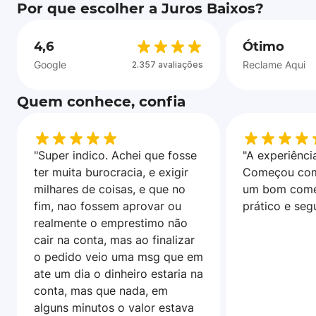
Por que escolher a Juros Baixos?
4,6
Ótimo
Google
Reclame Aqui
2.357 avaliações
Quem conhece, confia
"Super indico. Achei que fosse
"A experiência
ter muita burocracia, e exigir
Começou com
milhares de coisas, e que no
um bom come
fim, nao fossem aprovar ou
prático e seg
realmente o emprestimo não
cair na conta, mas ao finalizar
o pedido veio uma msg que em
ate um dia o dinheiro estaria na
conta, mas que nada, em
alguns minutos o valor estava