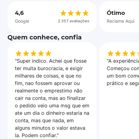
4,6
Ótimo
Google
Reclame Aqui
2.357 avaliações
Quem conhece, confia
"Super indico. Achei que fosse
"A experiência
ter muita burocracia, e exigir
Começou com
milhares de coisas, e que no
um bom come
fim, nao fossem aprovar ou
prático e seg
realmente o emprestimo não
cair na conta, mas ao finalizar
o pedido veio uma msg que em
ate um dia o dinheiro estaria na
conta, mas que nada, em
alguns minutos o valor estava
la. Podem confiar."