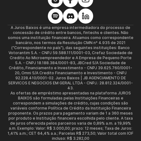
A Juros Baixos é uma empresa intermediadora do processo de
concessão de crédito entre bancos, fintechs e clientes. Não
somos uma instituição financeira. Atuamos como correspondente
bancário, nos termos da Resolução CMN nº 4.935 de 2021
(“Correspondente no país”), das seguintes instituições: Banco
Votorantim S.A. - CNPJ 59.588.111/0001-03, Crefaz Sociedade de
Credito Ao Microempreendedor e A Empresa de Pequeno Porte
S.A. - CNPJ 18.188.384/0001-83, JBCred S/A Sociedade de
Crédito, Financiamento e Investimento - CNPJ 39.625.760/0001-
20, Omni S/A Credito Financiamento e Investimento - CNPJ
92.228.410/0001-02. Juros Baixos | JB AGENCIAMENTO DE
SERVICOS E NEGOCIOS EM GERAL LTDA - CNPJ.: 28.812.324/0001-
43.
As ofertas de empréstimo apresentadas na plataforma JUROS
BAIXOS são formuladas pelas Instituições Financeiras e
correspondem a simulações de crédito, cujas condições são
variáveis conforme Política de Crédito da Instituição Financeira
proponente. Os prazos para pagamento variam de 1 a 360 meses
por produto e Instituição financeira escolhida pelo cliente. A taxa
de juros oferecida pelos parceiros varia de 0,89% a.m. a 19,99%
a.m. Exemplo: Valor: R$ 3.000,00; prazo: 12 meses; Taxa de Juros:
1,41% a.m.; CET 64,4% a.a.; Parcelas R$ 273,50; Valor total com IOF
incluso: R$ 3.282,00