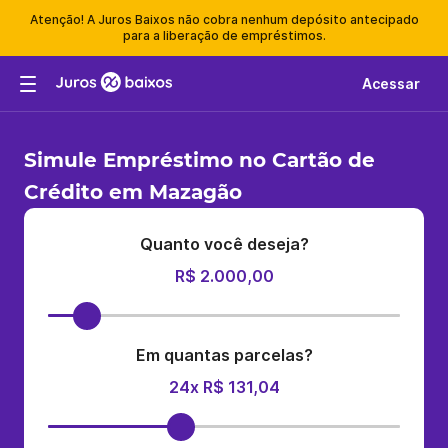
Atenção! A Juros Baixos não cobra nenhum depósito antecipado
para a liberação de empréstimos.
Acessar
Simule Empréstimo no Cartão de
Crédito em Mazagão
Quanto você deseja?
R$ 2.000,00
Em quantas parcelas?
24x R$ 131,04