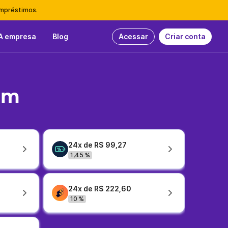
empréstimos.
A empresa
Blog
Acessar
Criar conta
em
24x de R$ 99,27
1,45 %
24x de R$ 222,60
10 %