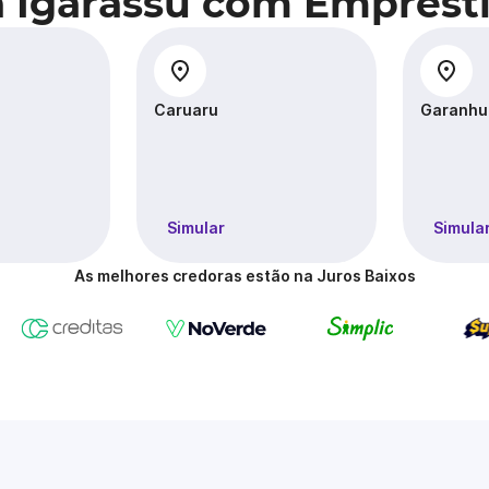
a Igarassu com Emprést
Caruaru
Garanhu
Simular
Simula
As melhores credoras estão na Juros Baixos