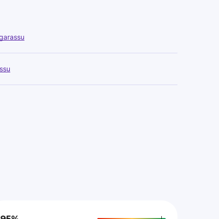
garassu
ssu