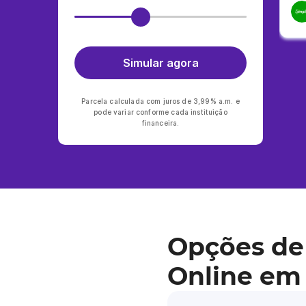
Simular agora
Parcela calculada com juros de 3,99% a.m. e
pode variar conforme cada instituição
financeira.
Opções de
Online em