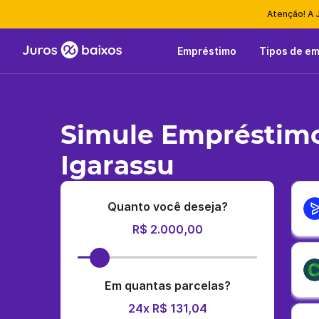
Atenção! A 
Empréstimo
Tipos de e
Simule Empréstimo
Igarassu
Quanto você deseja?
R$ 2.000,00
Em quantas parcelas?
24x R$ 131,04