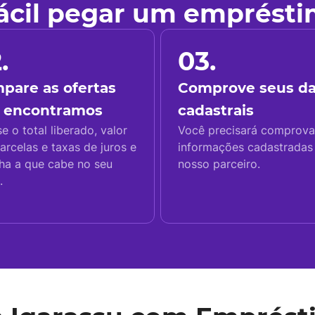
fácil pegar um emprést
.
03.
pare as ofertas
Comprove seus d
 encontramos
cadastrais
se o total liberado, valor
Você precisará comprova
arcelas e taxas de juros e
informações cadastrada
ha a que cabe no seu
nosso parceiro.
.