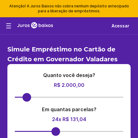
Atenção! A Juros Baixos não cobra nenhum depósito antecipado
para a liberação de empréstimos.
Acessar
Simule Empréstimo no Cartão de
Crédito em Governador Valadares
Quanto você deseja?
R$ 2.000,00
Em quantas parcelas?
24x R$ 131,04