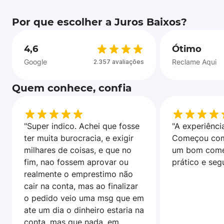
Por que escolher a Juros Baixos?
4,6
Ótimo
Google
Reclame Aqui
2.357 avaliações
Quem conhece, confia
"Super indico. Achei que fosse
"A experiência
ter muita burocracia, e exigir
Começou com
milhares de coisas, e que no
um bom come
fim, nao fossem aprovar ou
prático e seg
realmente o emprestimo não
cair na conta, mas ao finalizar
o pedido veio uma msg que em
ate um dia o dinheiro estaria na
conta, mas que nada, em