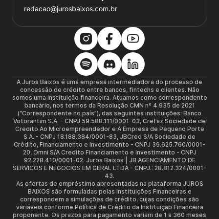
redacao@jurosbaixos.com.br
A Juros Baixos é uma empresa intermediadora do processo de
concessão de crédito entre bancos, fintechs e clientes. Não
somos uma instituição financeira. Atuamos como correspondente
bancário, nos termos da Resolução CMN nº 4.935 de 2021
(“Correspondente no país”), das seguintes instituições: Banco
Votorantim S.A. - CNPJ 59.588.111/0001-03, Crefaz Sociedade de
Credito Ao Microempreendedor e A Empresa de Pequeno Porte
S.A. - CNPJ 18.188.384/0001-83, JBCred S/A Sociedade de
Crédito, Financiamento e Investimento - CNPJ 39.625.760/0001-
20, Omni S/A Credito Financiamento e Investimento - CNPJ
92.228.410/0001-02. Juros Baixos | JB AGENCIAMENTO DE
SERVICOS E NEGOCIOS EM GERAL LTDA - CNPJ.: 28.812.324/0001-
43.
As ofertas de empréstimo apresentadas na plataforma JUROS
BAIXOS são formuladas pelas Instituições Financeiras e
correspondem a simulações de crédito, cujas condições são
variáveis conforme Política de Crédito da Instituição Financeira
proponente. Os prazos para pagamento variam de 1 a 360 meses