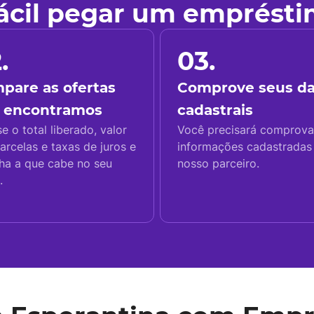
fácil pegar um emprést
.
03.
pare as ofertas
Comprove seus d
 encontramos
cadastrais
se o total liberado, valor
Você precisará comprova
arcelas e taxas de juros e
informações cadastrada
ha a que cabe no seu
nosso parceiro.
.