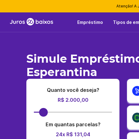
Atenção! A 
Empréstimo
Tipos de e
Simule Empréstimo
Esperantina
Quanto você deseja?
R$ 2.000,00
Em quantas parcelas?
24x R$ 131,04