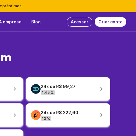
empréstimos.
A empresa
Blog
Acessar
Criar conta
em
24x de R$ 99,27
1,45 %
24x de R$ 222,60
10 %