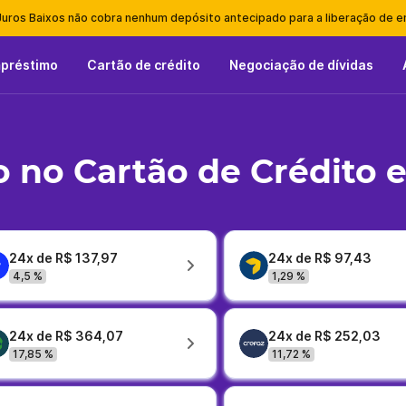
Juros Baixos não cobra nenhum depósito antecipado para a liberação de 
mpréstimo
Cartão de crédito
Negociação de dívidas
 no Cartão de Crédito 
24x de R$ 137,97
24x de R$ 97,43
4,5 %
1,29 %
24x de R$ 364,07
24x de R$ 252,03
17,85 %
11,72 %