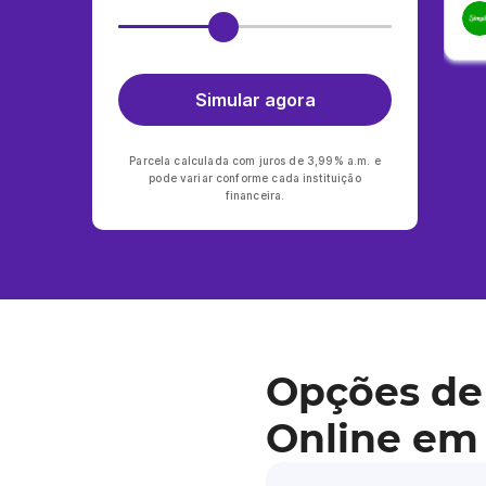
Simular agora
Parcela calculada com juros de 3,99% a.m. e
pode variar conforme cada instituição
financeira.
Opções de
Online em