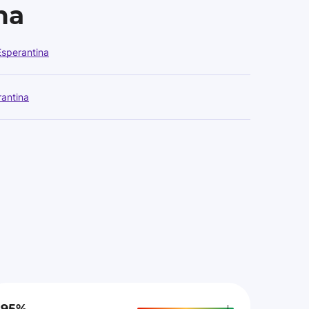
na
sperantina
antina