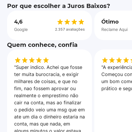
Por que escolher a Juros Baixos?
4,6
Ótimo
Google
Reclame Aqui
2.357 avaliações
Quem conhece, confia
"Super indico. Achei que fosse
"A experiência
ter muita burocracia, e exigir
Começou com
milhares de coisas, e que no
um bom come
fim, nao fossem aprovar ou
prático e seg
realmente o emprestimo não
cair na conta, mas ao finalizar
o pedido veio uma msg que em
ate um dia o dinheiro estaria na
conta, mas que nada, em
alguns minutos o valor estava