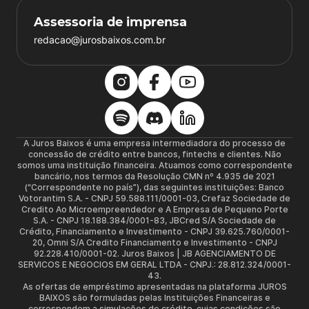
Assessoria de imprensa
redacao@jurosbaixos.com.br
A Juros Baixos é uma empresa intermediadora do processo de
concessão de crédito entre bancos, fintechs e clientes. Não
somos uma instituição financeira. Atuamos como correspondente
bancário, nos termos da Resolução CMN nº 4.935 de 2021
(“Correspondente no país”), das seguintes instituições: Banco
Votorantim S.A. - CNPJ 59.588.111/0001-03, Crefaz Sociedade de
Credito Ao Microempreendedor e A Empresa de Pequeno Porte
S.A. - CNPJ 18.188.384/0001-83, JBCred S/A Sociedade de
Crédito, Financiamento e Investimento - CNPJ 39.625.760/0001-
20, Omni S/A Credito Financiamento e Investimento - CNPJ
92.228.410/0001-02. Juros Baixos | JB AGENCIAMENTO DE
SERVICOS E NEGOCIOS EM GERAL LTDA - CNPJ.: 28.812.324/0001-
43.
As ofertas de empréstimo apresentadas na plataforma JUROS
BAIXOS são formuladas pelas Instituições Financeiras e
correspondem a simulações de crédito, cujas condições são