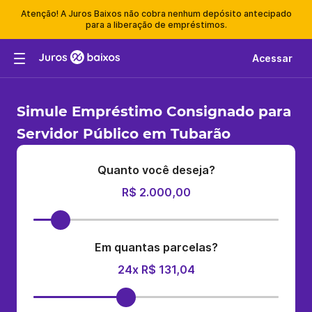
Atenção! A Juros Baixos não cobra nenhum depósito antecipado
para a liberação de empréstimos.
Acessar
Simule Empréstimo Consignado para
Servidor Público em Tubarão
Quanto você deseja?
R$ 2.000,00
Em quantas parcelas?
24x R$ 131,04