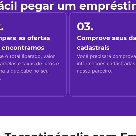
fácil pegar um emprést
.
03.
pare as ofertas
Comprove seus d
 encontramos
cadastrais
se o total liberado, valor
Você precisará comprova
arcelas e taxas de juros e
informações cadastrada
ha a que cabe no seu
nosso parceiro.
.