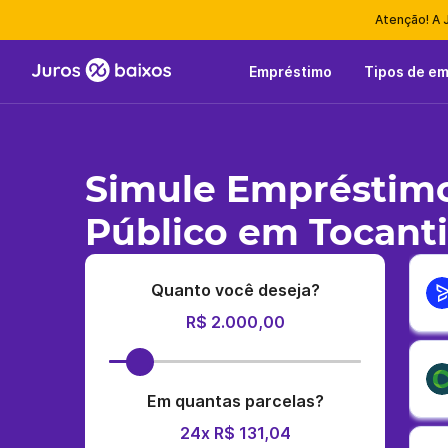
Atenção! A 
Empréstimo
Tipos de e
Simule Empréstimo
Público em Tocanti
Quanto você deseja?
R$ 2.000,00
Em quantas parcelas?
24x R$ 131,04