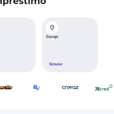
mpréstimo
Gurupi
Pa
r
Simular
S