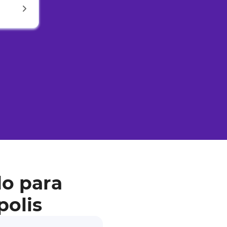
o para
polis