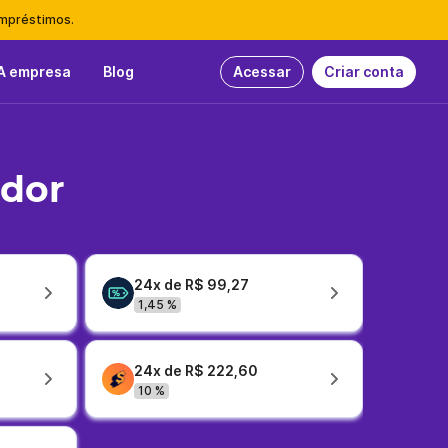
empréstimos.
A empresa
Blog
Acessar
Criar conta
idor
24x de R$ 99,27
1,45 %
24x de R$ 222,60
10 %