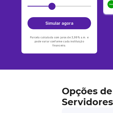
Simular agora
Parcela calculada com juros de 3,99% a.m. e
pode variar conforme cada instituição
financeira.
Opções de
Servidores