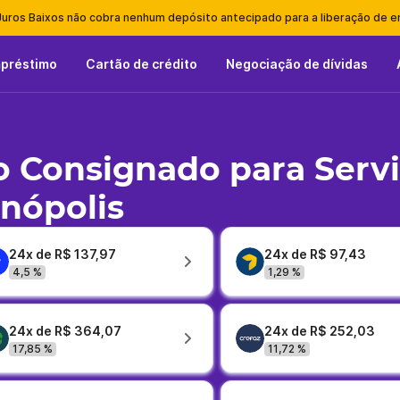
Juros Baixos não cobra nenhum depósito antecipado para a liberação de 
mpréstimo
Cartão de crédito
Negociação de dívidas
 Consignado para Serv
nópolis
24x de R$ 137,97
24x de R$ 97,43
4,5 %
1,29 %
24x de R$ 364,07
24x de R$ 252,03
17,85 %
11,72 %