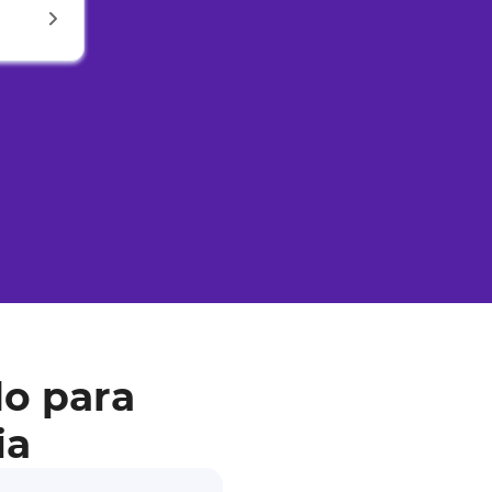
o para
ia