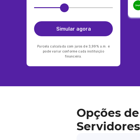
Simular agora
Parcela calculada com juros de 3,99% a.m. e
pode variar conforme cada instituição
financeira.
Opções de
Servidores