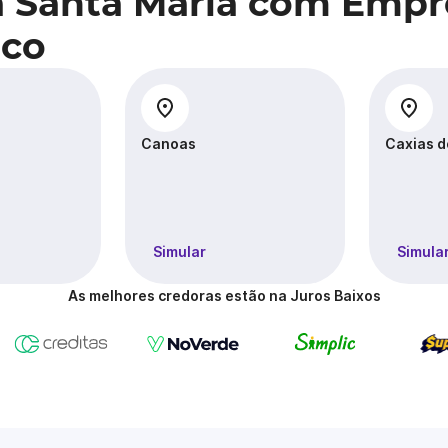
a Santa Maria com Emp
ico
Canoas
Caxias d
Simular
Simula
As melhores credoras estão na Juros Baixos