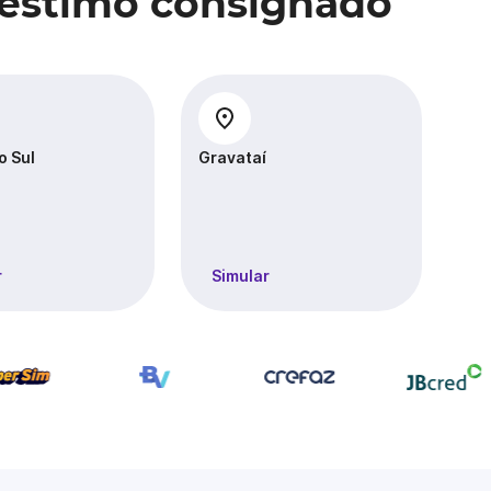
réstimo consignado
o Sul
Gravataí
No
r
Simular
S