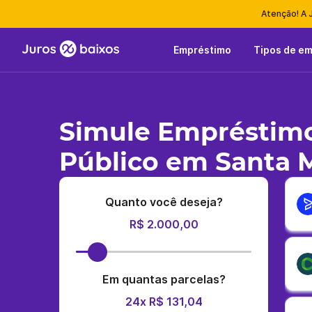
Atenção! A 
Empréstimo
Tipos de e
Simule Empréstimo
Público em Santa 
Quanto você deseja?
R$ 2.000,00
Em quantas parcelas?
24x R$ 131,04