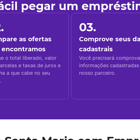
fácil pegar um emprést
.
03.
pare as ofertas
Comprove seus d
 encontramos
cadastrais
se o total liberado, valor
Você precisará comprova
arcelas e taxas de juros e
informações cadastrada
ha a que cabe no seu
nosso parceiro.
.