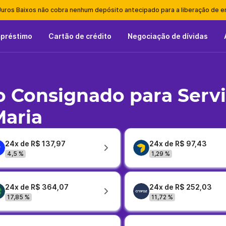
Juros Baixos não cobra nenhum depósito antecipado para a liberação de 
mpréstimo
Cartão de crédito
Negociação de dívidas
 Consignado para Serv
Maria
24x de R$ 137,97
24x de R$ 97,43
4,5 %
1,29 %
24x de R$ 364,07
24x de R$ 252,03
17,85 %
11,72 %