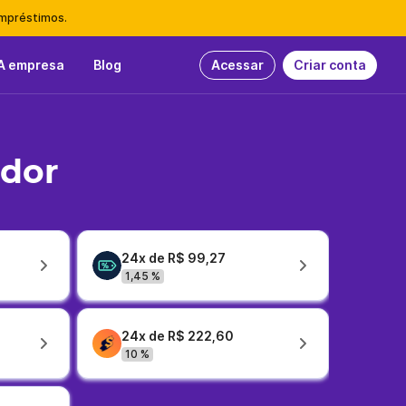
empréstimos.
A empresa
Blog
Acessar
Criar conta
idor
24x de R$ 99,27
1,45 %
24x de R$ 222,60
10 %