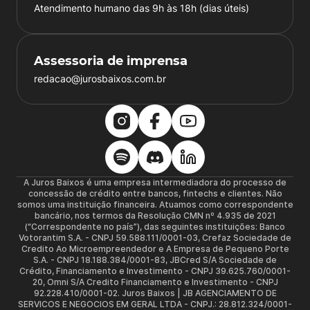
Atendimento humano das 9h às 18h (dias úteis)
Assessoria de imprensa
redacao@jurosbaixos.com.br
A Juros Baixos é uma empresa intermediadora do processo de
concessão de crédito entre bancos, fintechs e clientes. Não
somos uma instituição financeira. Atuamos como correspondente
bancário, nos termos da Resolução CMN nº 4.935 de 2021
(“Correspondente no país”), das seguintes instituições: Banco
Votorantim S.A. - CNPJ 59.588.111/0001-03, Crefaz Sociedade de
Credito Ao Microempreendedor e A Empresa de Pequeno Porte
S.A. - CNPJ 18.188.384/0001-83, JBCred S/A Sociedade de
Crédito, Financiamento e Investimento - CNPJ 39.625.760/0001-
20, Omni S/A Credito Financiamento e Investimento - CNPJ
92.228.410/0001-02. Juros Baixos | JB AGENCIAMENTO DE
SERVICOS E NEGOCIOS EM GERAL LTDA - CNPJ.: 28.812.324/0001-