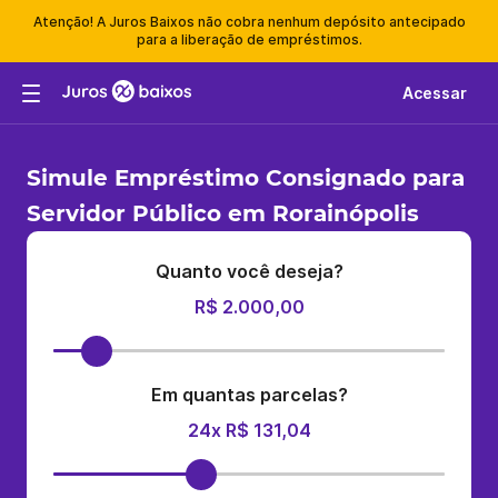
Atenção! A Juros Baixos não cobra nenhum depósito antecipado
para a liberação de empréstimos.
Acessar
Simule Empréstimo Consignado para
Servidor Público em Rorainópolis
Quanto você deseja?
R$ 2.000,00
Em quantas parcelas?
24x R$ 131,04