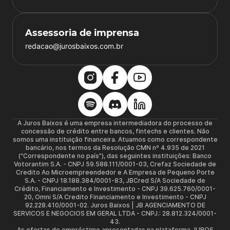
Assessoria de imprensa
redacao@jurosbaixos.com.br
A Juros Baixos é uma empresa intermediadora do processo de
concessão de crédito entre bancos, fintechs e clientes. Não
somos uma instituição financeira. Atuamos como correspondente
bancário, nos termos da Resolução CMN nº 4.935 de 2021
(“Correspondente no país”), das seguintes instituições: Banco
Votorantim S.A. - CNPJ 59.588.111/0001-03, Crefaz Sociedade de
Credito Ao Microempreendedor e A Empresa de Pequeno Porte
S.A. - CNPJ 18.188.384/0001-83, JBCred S/A Sociedade de
Crédito, Financiamento e Investimento - CNPJ 39.625.760/0001-
20, Omni S/A Credito Financiamento e Investimento - CNPJ
92.228.410/0001-02. Juros Baixos | JB AGENCIAMENTO DE
SERVICOS E NEGOCIOS EM GERAL LTDA - CNPJ.: 28.812.324/0001-
43.
As ofertas de empréstimo apresentadas na plataforma JUROS