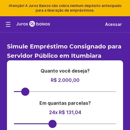
Atenção! A Juros Baixos não cobra nenhum depósito antecipado
para a liberação de empréstimos.
Acessar
Simule Empréstimo Consignado para
Servidor Público em Itumbiara
Quanto você deseja?
R$ 2.000,00
Em quantas parcelas?
24x R$ 131,04