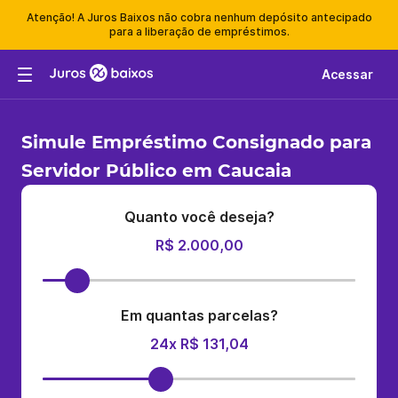
Atenção! A Juros Baixos não cobra nenhum depósito antecipado
para a liberação de empréstimos.
Acessar
Simule Empréstimo Consignado para
Servidor Público em Caucaia
Quanto você deseja?
R$ 2.000,00
Em quantas parcelas?
24x R$ 131,04