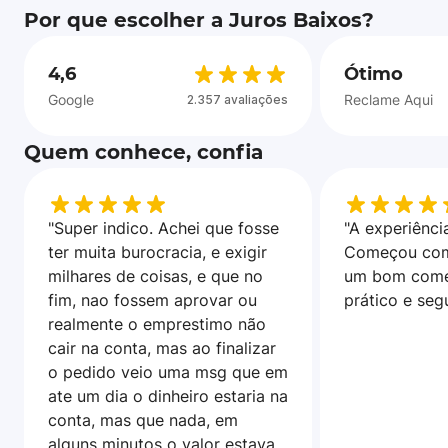
Por que escolher a Juros Baixos?
4,6
Ótimo
Google
Reclame Aqui
2.357 avaliações
Quem conhece, confia
"Super indico. Achei que fosse
"A experiência
ter muita burocracia, e exigir
Começou com
milhares de coisas, e que no
um bom come
fim, nao fossem aprovar ou
prático e seg
realmente o emprestimo não
cair na conta, mas ao finalizar
o pedido veio uma msg que em
ate um dia o dinheiro estaria na
conta, mas que nada, em
alguns minutos o valor estava