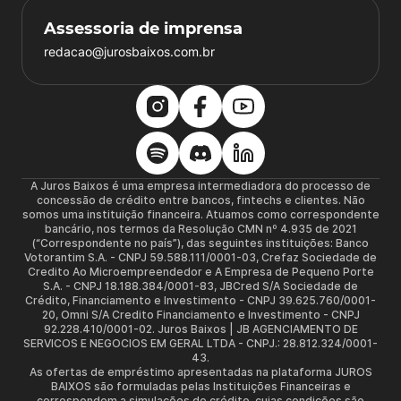
Assessoria de imprensa
redacao@jurosbaixos.com.br
A Juros Baixos é uma empresa intermediadora do processo de
concessão de crédito entre bancos, fintechs e clientes. Não
somos uma instituição financeira. Atuamos como correspondente
bancário, nos termos da Resolução CMN nº 4.935 de 2021
(“Correspondente no país”), das seguintes instituições: Banco
Votorantim S.A. - CNPJ 59.588.111/0001-03, Crefaz Sociedade de
Credito Ao Microempreendedor e A Empresa de Pequeno Porte
S.A. - CNPJ 18.188.384/0001-83, JBCred S/A Sociedade de
Crédito, Financiamento e Investimento - CNPJ 39.625.760/0001-
20, Omni S/A Credito Financiamento e Investimento - CNPJ
92.228.410/0001-02. Juros Baixos | JB AGENCIAMENTO DE
SERVICOS E NEGOCIOS EM GERAL LTDA - CNPJ.: 28.812.324/0001-
43.
As ofertas de empréstimo apresentadas na plataforma JUROS
BAIXOS são formuladas pelas Instituições Financeiras e
correspondem a simulações de crédito, cujas condições são