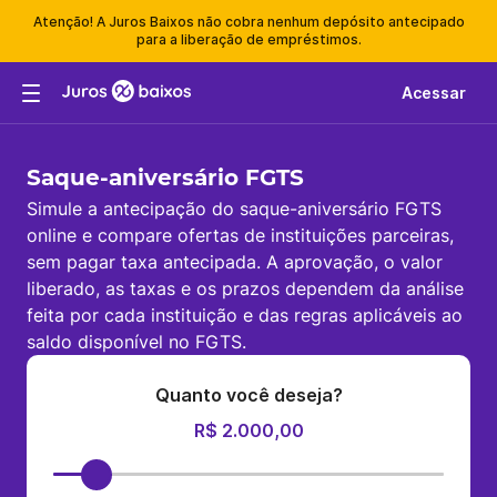
Atenção! A Juros Baixos não cobra nenhum depósito antecipado
para a liberação de empréstimos.
Acessar
Saque-aniversário FGTS
Simule a antecipação do saque-aniversário FGTS
online e compare ofertas de instituições parceiras,
sem pagar taxa antecipada. A aprovação, o valor
liberado, as taxas e os prazos dependem da análise
feita por cada instituição e das regras aplicáveis ao
saldo disponível no FGTS.
Quanto você deseja?
R$ 2.000,00