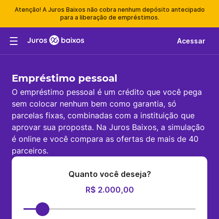
Atenção! A Juros Baixos não cobra nenhum depósito antecipado
para a liberação de empréstimos.
Acessar
Empréstimo pessoal
O empréstimo pessoal é um crédito que você pega
sem colocar nenhum bem como garantia, só
parcelas fixas, combinadas com a instituição que
aprovar sua proposta. Na Juros Baixos, a simulação
é online e você compara as ofertas de mais de 40
parceiros.
Quanto você deseja?
R$ 2.000,00