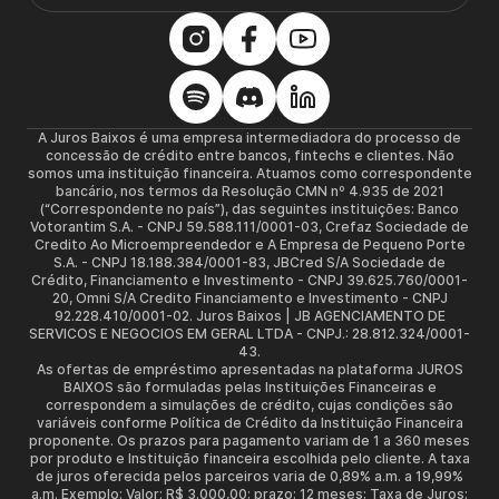
A Juros Baixos é uma empresa intermediadora do processo de
concessão de crédito entre bancos, fintechs e clientes. Não
somos uma instituição financeira. Atuamos como correspondente
bancário, nos termos da Resolução CMN nº 4.935 de 2021
(“Correspondente no país”), das seguintes instituições: Banco
Votorantim S.A. - CNPJ 59.588.111/0001-03, Crefaz Sociedade de
Credito Ao Microempreendedor e A Empresa de Pequeno Porte
S.A. - CNPJ 18.188.384/0001-83, JBCred S/A Sociedade de
Crédito, Financiamento e Investimento - CNPJ 39.625.760/0001-
20, Omni S/A Credito Financiamento e Investimento - CNPJ
92.228.410/0001-02. Juros Baixos | JB AGENCIAMENTO DE
SERVICOS E NEGOCIOS EM GERAL LTDA - CNPJ.: 28.812.324/0001-
43.
As ofertas de empréstimo apresentadas na plataforma JUROS
BAIXOS são formuladas pelas Instituições Financeiras e
correspondem a simulações de crédito, cujas condições são
variáveis conforme Política de Crédito da Instituição Financeira
proponente. Os prazos para pagamento variam de 1 a 360 meses
por produto e Instituição financeira escolhida pelo cliente. A taxa
de juros oferecida pelos parceiros varia de 0,89% a.m. a 19,99%
a.m. Exemplo: Valor: R$ 3.000,00; prazo: 12 meses; Taxa de Juros: