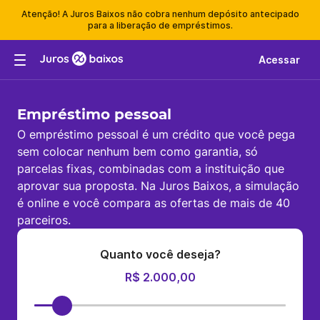
Atenção! A Juros Baixos não cobra nenhum depósito antecipado
para a liberação de empréstimos.
Acessar
Empréstimo pessoal
O empréstimo pessoal é um crédito que você pega
sem colocar nenhum bem como garantia, só
parcelas fixas, combinadas com a instituição que
aprovar sua proposta. Na Juros Baixos, a simulação
é online e você compara as ofertas de mais de 40
parceiros.
Quanto você deseja?
R$ 2.000,00