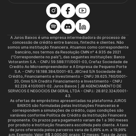
A Juros Baixos é uma empresa intermediadora do processo de
concessão de crédito entre bancos, fintechs e clientes. Não
somos uma instituição financeira. Atuamos como correspondente
bancário, nos termos da Resolução CMN nº 4.935 de 2021
(“Correspondente no país”), das seguintes instituições: Banco
Votorantim S.A. - CNPJ 59.588.111/0001-03, Crefaz Sociedade de
Credito Ao Microempreendedor e A Empresa de Pequeno Porte
S.A. - CNPJ 18.188.384/0001-83, JBCred S/A Sociedade de
Crédito, Financiamento e Investimento - CNPJ 39.625.760/0001-
20, Omni S/A Credito Financiamento e Investimento - CNPJ
92.228.410/0001-02. Juros Baixos | JB AGENCIAMENTO DE
SERVICOS E NEGOCIOS EM GERAL LTDA - CNPJ.: 28.812.324/0001-
43.
As ofertas de empréstimo apresentadas na plataforma JUROS
BAIXOS são formuladas pelas Instituições Financeiras e
correspondem a simulações de crédito, cujas condições são
variáveis conforme Política de Crédito da Instituição Financeira
proponente. Os prazos para pagamento variam de 1 a 360 meses
por produto e Instituição financeira escolhida pelo cliente. A taxa
de juros oferecida pelos parceiros varia de 0,89% a.m. a 19,99%
a.m. Exemplo: Valor: R$ 3.000,00; prazo: 12 meses; Taxa de Juros: