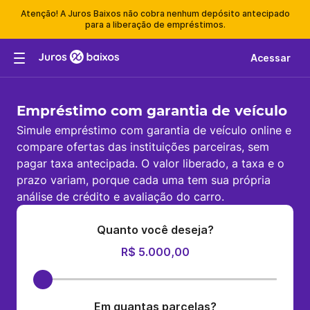
Atenção! A Juros Baixos não cobra nenhum depósito antecipado
para a liberação de empréstimos.
Acessar
Empréstimo com garantia de veículo
Simule empréstimo com garantia de veículo online e
compare ofertas das instituições parceiras, sem
pagar taxa antecipada. O valor liberado, a taxa e o
prazo variam, porque cada uma tem sua própria
análise de crédito e avaliação do carro.
Quanto você deseja?
R$ 5.000,00
Em quantas parcelas?