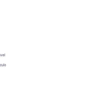
óvel
culo