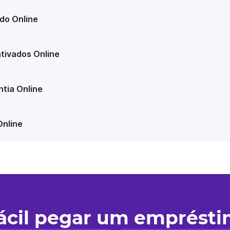
do Online
tivados Online
tia Online
Online
fácil pegar um emprést