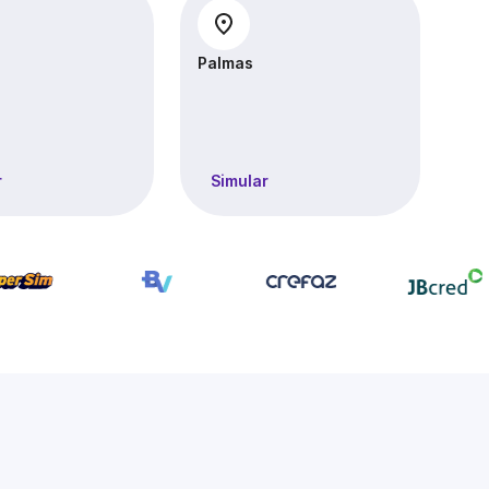
Palmas
Par
r
Simular
S