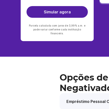
Simular agora
Parcela calculada com juros de 3,99% a.m. e
pode variar conforme cada instituição
financeira.
Opções de
Negativad
Empréstimo Pessoal O