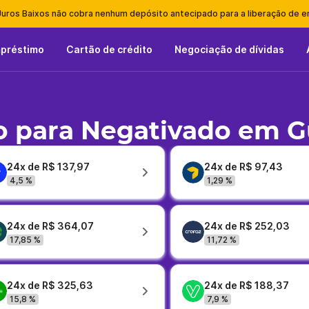
Juros Baixos não cobra nenhum depósito antecipado para a liberação de 
mpréstimo
Cartão de crédito
Negociação de dívidas
 para Negativado em G
24x de R$ 137,97
24x de R$ 97,43
4,5 %
1,29 %
24x de R$ 364,07
24x de R$ 252,03
17,85 %
11,72 %
24x de R$ 325,63
24x de R$ 188,37
15,8 %
7,9 %