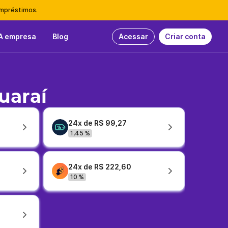
empréstimos.
A empresa
Blog
Acessar
Criar conta
uaraí
24x de R$ 99,27
1,45 %
24x de R$ 222,60
10 %