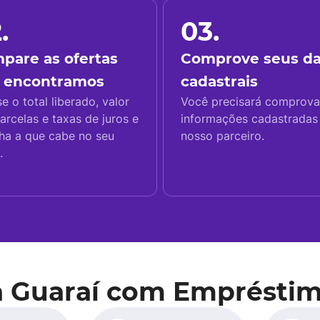
.
03.
pare as ofertas
Comprove seus d
 encontramos
cadastrais
se o total liberado, valor
Você precisará comprova
arcelas e taxas de juros e
informações cadastrada
ha a que cabe no seu
nosso parceiro.
.
a Guaraí com Empréstim