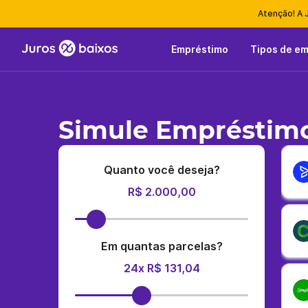
Atenção! A 
Empréstimo
Tipos de e
Simule Empréstimo
Quanto você deseja?
R$ 2.000,00
Em quantas parcelas?
24x R$ 131,04