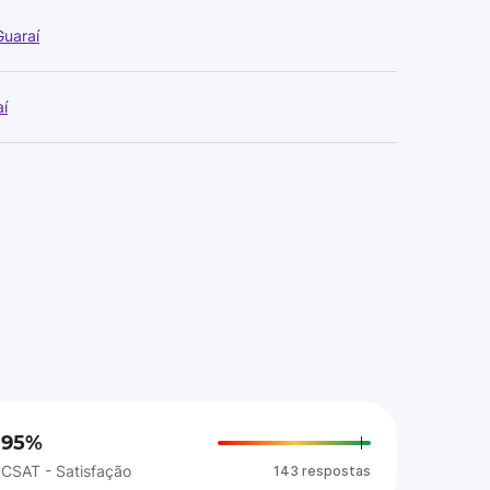
Guaraí
í
95%
CSAT - Satisfação
143 respostas