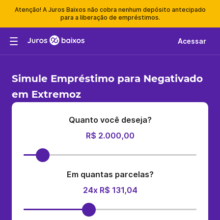
Atenção! A Juros Baixos não cobra nenhum depósito antecipado
para a liberação de empréstimos.
Acessar
Simule Empréstimo para Negativado
em Extremoz
Quanto você deseja?
R$ 2.000,00
Em quantas parcelas?
24x R$ 131,04