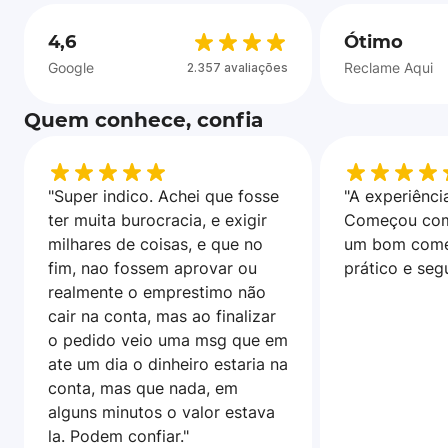
4,6
Ótimo
Google
Reclame Aqui
2.357 avaliações
Quem conhece, confia
"Super indico. Achei que fosse
"A experiência
ter muita burocracia, e exigir
Começou com
milhares de coisas, e que no
um bom come
fim, nao fossem aprovar ou
prático e seg
realmente o emprestimo não
cair na conta, mas ao finalizar
o pedido veio uma msg que em
ate um dia o dinheiro estaria na
conta, mas que nada, em
alguns minutos o valor estava
la. Podem confiar."