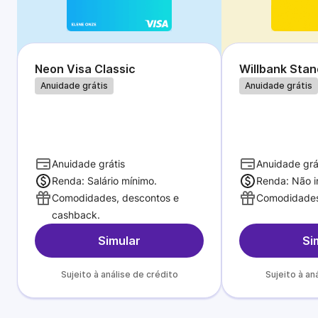
Neon Visa Classic
Willbank Sta
Anuidade grátis
Anuidade grátis
Anuidade grátis
Anuidade grá
Renda: Salário mínimo.
Renda: Não i
Comodidades, descontos e
Comodidades
cashback.
Simular
Si
Sujeito à análise de crédito
Sujeito à an