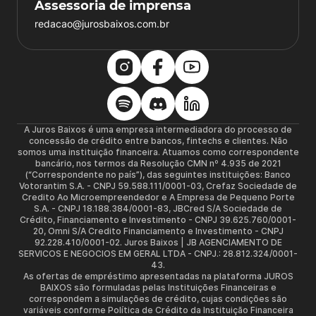
Assessoria de imprensa
redacao@jurosbaixos.com.br
A Juros Baixos é uma empresa intermediadora do processo de
concessão de crédito entre bancos, fintechs e clientes. Não
somos uma instituição financeira. Atuamos como correspondente
bancário, nos termos da Resolução CMN nº 4.935 de 2021
(“Correspondente no país”), das seguintes instituições: Banco
Votorantim S.A. - CNPJ 59.588.111/0001-03, Crefaz Sociedade de
Credito Ao Microempreendedor e A Empresa de Pequeno Porte
S.A. - CNPJ 18.188.384/0001-83, JBCred S/A Sociedade de
Crédito, Financiamento e Investimento - CNPJ 39.625.760/0001-
20, Omni S/A Credito Financiamento e Investimento - CNPJ
92.228.410/0001-02. Juros Baixos | JB AGENCIAMENTO DE
SERVICOS E NEGOCIOS EM GERAL LTDA - CNPJ.: 28.812.324/0001-
43.
As ofertas de empréstimo apresentadas na plataforma JUROS
BAIXOS são formuladas pelas Instituições Financeiras e
correspondem a simulações de crédito, cujas condições são
variáveis conforme Política de Crédito da Instituição Financeira